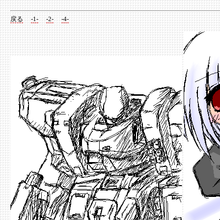
戻る
-1-
-2-
-4-