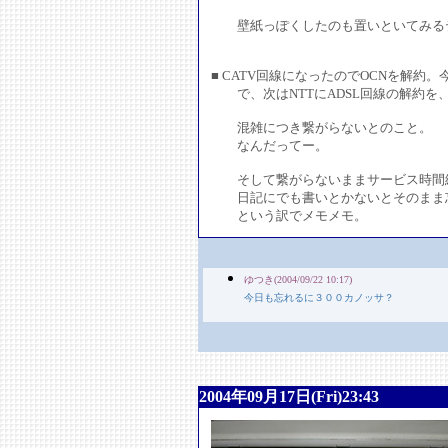
壁紙っぽくしたのも置いといてみるテ
■ CATV回線になったのでOCNを解
で、次はNTTにADSL回線の解約を、
混雑につき繋がらないとのこと。
なんだってー。
そして繋がらないままサービス時間
日記にでも書いとかないとそのまま
という訳でメモメモ。
ゆつき(2004/09/22 10:17)
今日も忘れるに３００カノッサ？
2004年09月17日(Fri)23:43