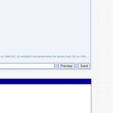
ex video[/url], s8.createphpbb.com/amateurrealsex free amateur beach clip sex video, ...