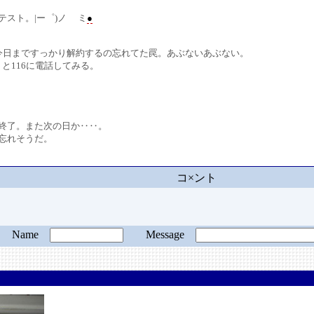
スト。|ー゜)ノ ミ
●
約。今日まですっかり解約するの忘れてた罠。あぶないあぶない。
と116に電話してみる。
終了。また次の日か‥‥。
忘れそうだ。
コ×ント
Name
Message