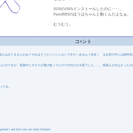
SUNのJAVAインストールしたのに‥‥。
PaintBBSのほうはちゃんと動くんだよなぁ。
むうむう。
コ×ント
我人は出てませんかね？それはそうといいじゃないですか～あるゅう先生！ まあ世の中には絶対別
ったのですが、部屋中にガラスが飛び散ってたので片付けが大変でした。。。怪我人が出なかったの
なってる。
and i and find your site really brilliant!