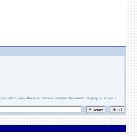
oup sex[/url], www.atfreeforum.com/amateurehobbyhu free amateur teen group sex, dinogh, <...