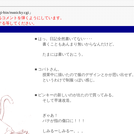
-bin/rssnicky.cgi」
いるコメントを弾くようにしています。
にする等してください。
■ はっ。日記全然書いてない‥‥
書くこともあんまり無いからなんだけど。
たまには書いておこう。
■ コバトさん。
授業中に描いたので服のデザインとかが思い出せず
というわけで制服っぽい感じ。
■ ピンキーの新しいのが出たので買ってみる。
そして早速改造。
ぎゃあ！
パテが指の傷口に！！！
しみるーしみるー。。。