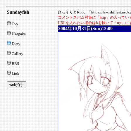
Sundayfish
ひっそりとRSS。「https://fa-x.shillest.net/cgi
コメントスパム対策に「http」の入って
URLを入れたい場合はhを抜いて「ttp」
Top
2004年10月31日(Sun)12:09
Ukagaka
Diary
Gallery
BBS
Link