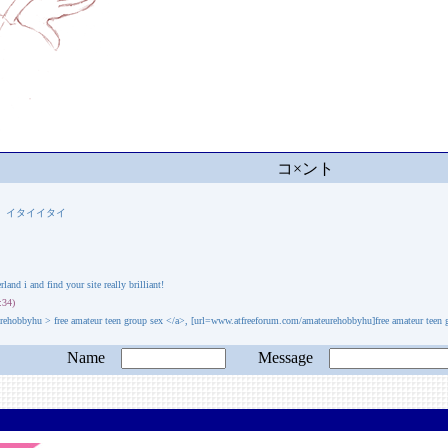
コ×ント
。イタイイタイ
nd i and find your site really brilliant!
:34)
hobbyhu > free amateur teen group sex </a>, [url=www.atfreeforum.com/amateurehobbyhu]free amateur teen gr
Name
Message