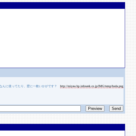
んなんに使ってたり、壁に一枚いかがです？
http://miyaw.hp.infoseek.co.jp/IMG/temp/huda.png