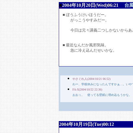
■
2004年10月20日(Wed)06:21
台
■ ぼうふうけいほうだー。
がっこうやすみだー。
今日は元々講義二つしかないからあ
■ 最近なんだか風邪気味。
急に冷え込んだせいかな。
やさぐれ人(2004/10/21 06:52)
わー、学校休みになったんですかぁ…。いや
FA-X(2004/10/22 22:36)
おおぅ。 使ってる壁紙に埋め込もうかな。
2004年10月19日(Tue)00:12