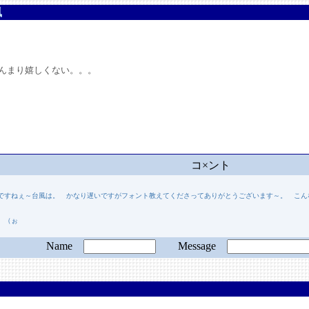
風
んまり嬉しくない。。。
コ×ント
ですねぇ～台風は。 かなり遅いですがフォント教えてくださってありがとうございます～。 こ
 （ぉ
Name
Message