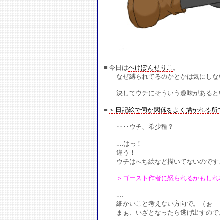
■ 今日は
ぺけぽんせりこ
。
なぜ縛られてるのかとかは気にしな
決してウチにそういう趣味があるとい
■
＞日記絵で伺か関係をよく描かれる所で.
‥‥ウチ、希少種？
‥‥はっ！
違う！
ウチはへち絵など描いてないのです
＞ゴースト作者に怒られるかもしれな
‥‥
細かいこと考えない方向で。（ぉ
まぁ、いざとなったら逃げ出すので