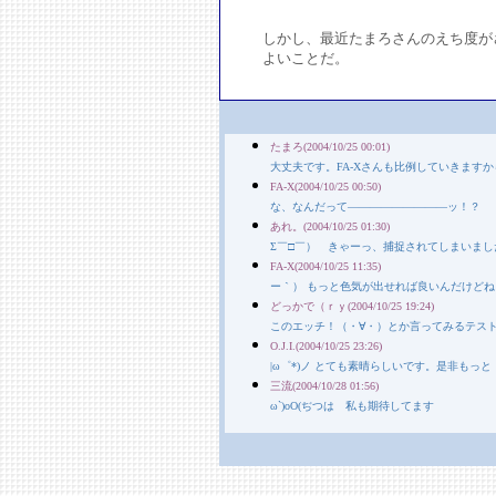
しかし、最近たまろさんのえち度が
よいことだ。
たまろ(2004/10/25 00:01)
大丈夫です。FA-Xさんも比例していきますか
FA-X(2004/10/25 00:50)
な、なんだって―――――――――ッ！？
あれ。(2004/10/25 01:30)
Σ￣□￣） きゃーっ、捕捉されてしまいま
FA-X(2004/10/25 11:35)
ー｀） もっと色気が出せれば良いんだけどね
どっかで（ｒｙ(2004/10/25 19:24)
このエッチ！（・∀・）とか言ってみるテス
O.J.I.(2004/10/25 23:26)
|ω゜*)ノ とても素晴らしいです。是非もっと
三流(2004/10/28 01:56)
ω`)oO(ぢつは 私も期待してます