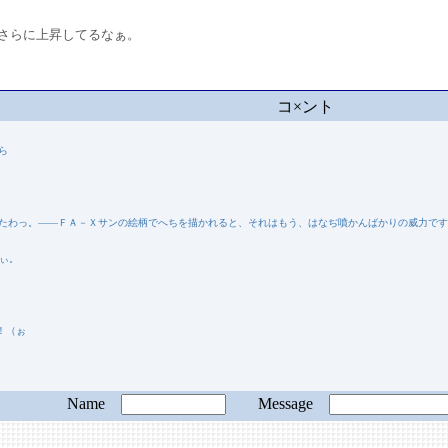
さらに上昇してるなぁ。
コ×ント
ら
したわっ。――ＦＡ－Ｘサンの絵柄でへちを描かれると、それはもう、はなぢ噴かんばかりの威力で
ぃ。
ト
！（ぉ
Name
Message