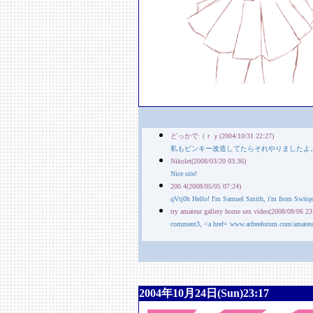
どっかで（ｒｙ(2004/10/31 22:27)
私もピンキー改造してたらそれやりましたよ
Nikolet(2008/03/20 03:36)
Nice site!
200.4(2008/05/05 07:24)
qVtj0h Hello! I'm Samuel Smith, i'm from Switqerla
try amateur gallery home sex video(2008/08/06 23
comment3, <a href= www.atfreeforum.com/amateure
2004年10月24日(Sun)23:17