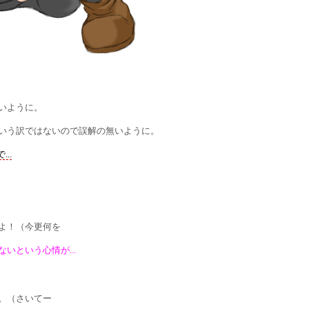
いように。
う訳ではないので誤解の無いように。
..
よ！（今更何を
いという心情が...
。（さいてー