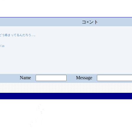
コ×ント
どう絡まってるんだろう…。
（ぉ
Name
Message