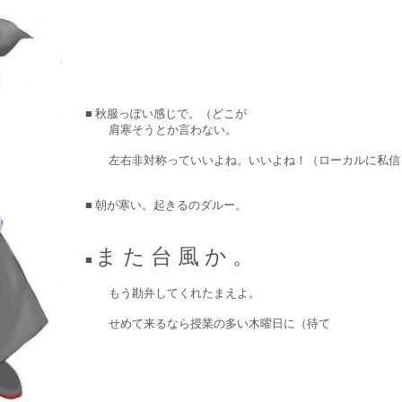
■ 秋服っぽい感じで。（どこが
肩寒そうとか言わない。
左右非対称っていいよね。いいよね！（ローカルに私信
■ 朝が寒い。起きるのダルー。
ま た 台 風 か 。
■
もう勘弁してくれたまえよ。
せめて来るなら授業の多い木曜日に（待て