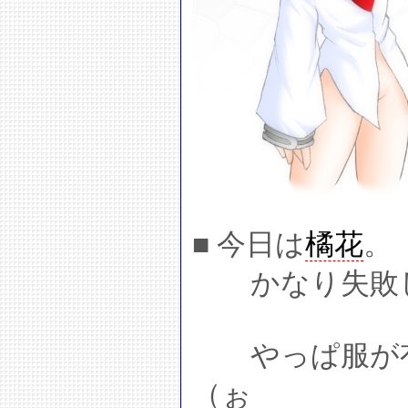
■ 今日は
橘花
。
かなり失敗し
やっぱ服が有
（ぉ