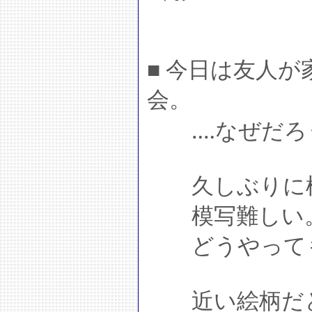
■ 今日は友人
会。
‥‥なぜだろ
久しぶりに模
模写難しい
どうやっても
近い絵柄だと