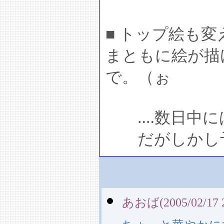
■ トップ絵も
まともに絵が描
で。（ぉ
‥‥数日中に
だがしかし予
あおば(2005/02/17 2