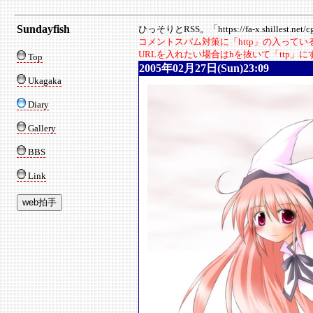
Sundayfish
ひっそりとRSS。「https://fa-x.shillest.net/cgi
コメントスパム対策に「http」の入って
URLを入れたい場合はhを抜いて「ttp」
Top
2005年02月27日(Sun)23:09
Ukagaka
Diary
Gallery
BBS
Link