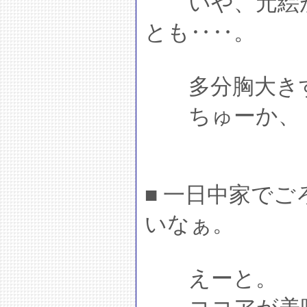
いや、元絵が
とも‥‥。
多分胸大きす
ちゅーか、「
■ 一日中家で
いなぁ。
えーと。