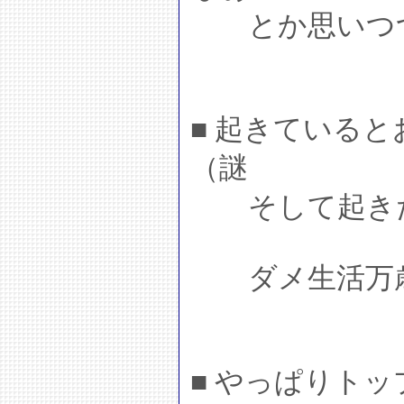
とか思いつつ
■ 起きている
（謎
そして起きた
ダメ生活万
■ やっぱりト