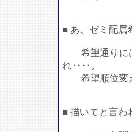
■ あ、ゼミ配
希望通りには
れ‥‥。
希望順位変え
■ 描いてと言