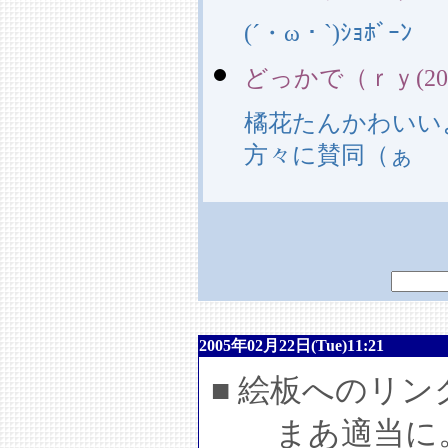
(´・ω・`)ｼｮﾎﾞｰﾝ
どっかで（ｒｙ(2005/0
橘花たんかわいい
方々に賛同（ぁ
2005年02月22日(Tue)11:21
■ 絵板へのリ
まあ適当に