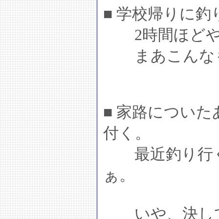
■ 学校帰りに釣
2時間ほどや
まあこんなも
■ 家路につい
付く。
最近釣り行く
ぁ。
いや、決して