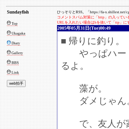
Sundayfish
ひっそりとRSS。「https://fa-x.shillest.net/cgi
コメントスパム対策に「http」の入って
URLを入れたい場合はhを抜いて「ttp」
Top
2005年05月31日(Tue)00:49
Ukagaka
■ 帰りに釣り。
Diary
やっぱハード
Gallery
BBS
るよ。
Link
藻が。
ダメじゃん
で、友人が家