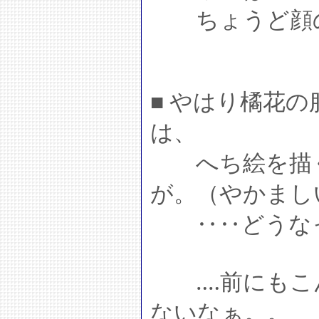
ちょうど顔の
■ やはり橘花
は、
へち絵を描く
が。（やかまし
‥‥どうなっ
‥‥前にもこ
ないなぁ。。