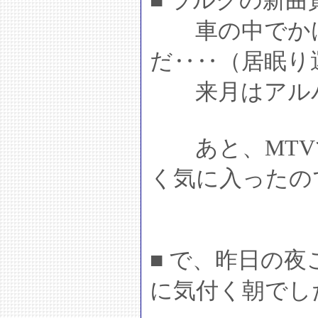
■ ラルクの新
車の中でかけ
だ‥‥（居眠り
来月はアルバ
あと、MTV
く気に入ったの
■ で、昨日の
に気付く朝でし