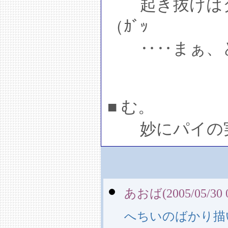
起き抜けはダ
（ｶﾞｯ
‥‥まぁ、と
■ む。
妙にパイの実
あおば(2005/05/30 0
へちいのばかり描