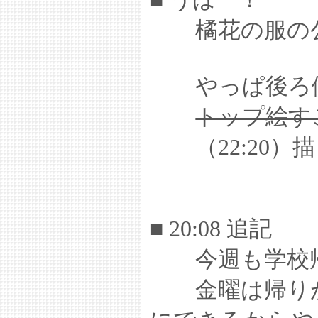
橘花の服の公
やっぱ後ろ側
トップ絵す
（22:20）
■ 20:08 追記
今週も学校帰
金曜は帰りが