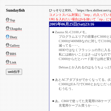
Sundayfish
ひっそりとRSS。「https://fa-x.shillest.net/cgi
コメントスパム対策に「http」の入って
URLを入れたい場合はhを抜いて「ttp」
Top
2005年06月25日(Sat)23:16
Ukagaka
■ Zaurus SL-C3100メモ。
プログラムエリアの容量がC3000と
Diary
C3000が400MBなのに対してC3100
減ってる‥‥。
Gallery
HDDではなくフラッシュの方に入る
BBS
私には細かいことはさっぱりなので
C3000からだとハード面では殆ど変
Link
Debianとか入れるのはもうちょっ
■ あとACアダプタがでかくなってる。(EA
C3000はEA-72でC860とおなじ
むうむう。
■ あ。C860で使ってた充電用USBケ
充電用ケーブル買うか‥‥。