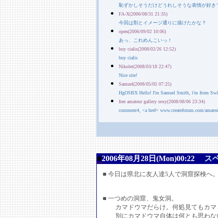
恥ずかしそうだけどうれしそうな表情が好き
FA-X(2006/08/31 21:35)
今回は割とイメージ通りに描けたかな？
open(2006/09/02 10:06)
あっ、これめんこいっ！
buy cialis(2008/02/26 12:52)
buy cialis
Nikolet(2008/03/18 22:47)
Nice site!
Samuel(2008/05/05 07:25)
HgOSBX Hello! I'm Samuel Smith, i'm from Switqer
free amateur gallery sexy(2008/08/06 23:34)
comment4, <a href= www.createforum.com/amateur
■
2006年08月28日(Mon)00:22
ス
■ 今日は県北に友人達5人で洞窟探検へ
■ 一つめの洞窟、鬼女洞。
カマドウマだらけ。何処見てもカマド
別にカマドウマ自体は何とも思わない