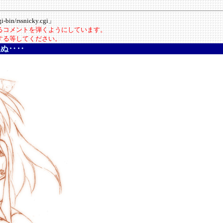
-bin/rssnicky.cgi」
いるコメントを弾くようにしています。
にする等してください。
ぬぬ‥‥