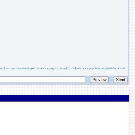
eateforum.com/amateurdogsex amateur mpeg sex, hwydql, <a href= www.phpbber.com/phpbb/amateurb...