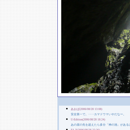
あおば(2006/08/28 13:08)
安全第一で。‥‥カマドウマいやだなー。
U-Edition(2006/08/28 18:24)
あの崖の先を超えたら多分「神の池」がある
FA-X(2006/08/28 22:26)