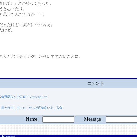
値下げ！」とか張ってあった。
うと思ったり。
と思ったんだろうか‥‥。
ったけど、流石に‥‥ねぇ。
だけど。
りとバッティングしたせいですごいことに。
コ×ント
広角野郎なんで広角コンデジほしー。
しく惹かれてしまった。やっぱ広角良いよ、広角。
Name
Message