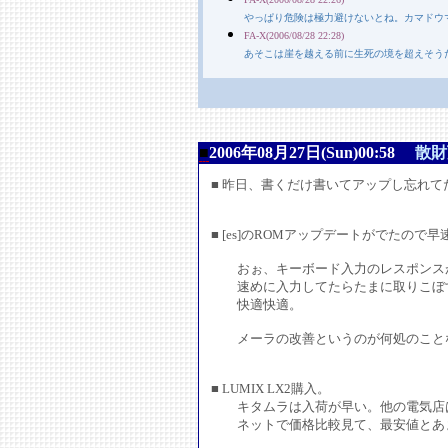
やっぱり危険は極力避けないとね。カマドウ
FA-X(2006/08/28 22:28)
あそこは崖を越える前に生死の境を超えそう
■
2006年08月27日(Sun)00:58
散財
■ 昨日、書くだけ書いてアップし忘れ
■ [es]のROMアップデートがでたので早
おぉ、キーボード入力のレスポンス
速めに入力してたらたまに取りこぼす
快適快適。
メーラの改善というのが何処のことな
■ LUMIX LX2購入。
キタムラは入荷が早い。他の電気店は
ネットで価格比較見て、最安値とあま