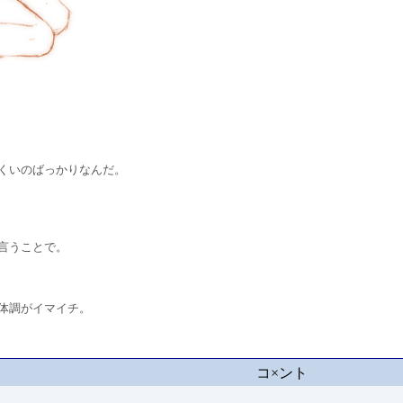
くいのばっかりなんだ。
言うことで。
体調がイマイチ。
コ×ント