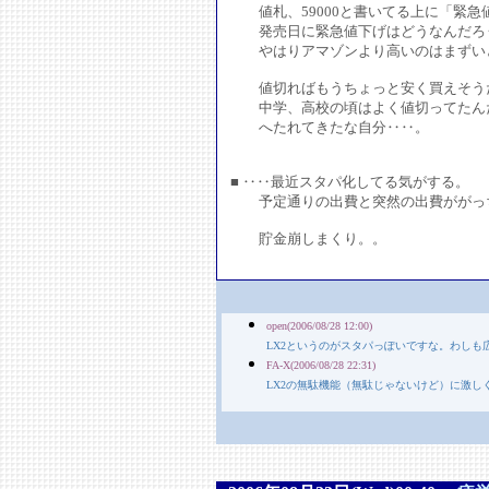
値札、59000と書いてる上に「緊急
発売日に緊急値下げはどうなんだろ
やはりアマゾンより高いのはまずい
値切ればもうちょっと安く買えそうだ
中学、高校の頃はよく値切ってたん
へたれてきたな自分‥‥。
■ ‥‥最近スタパ化してる気がする。
予定通りの出費と突然の出費ががっち
貯金崩しまくり。。
open(2006/08/28 12:00)
LX2というのがスタパっぽいですな。わしも
FA-X(2006/08/28 22:31)
LX2の無駄機能（無駄じゃないけど）に激