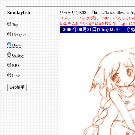
Sundayfish
ひっそりとRSS。「https://fa-x.shillest.net/cgi
コメントスパム対策に「http」の入って
URLを入れたい場合はhを抜いて「ttp」
Top
■
2006年08月31日(Thu)02:10
ぐ
Ukagaka
Diary
Gallery
BBS
Link