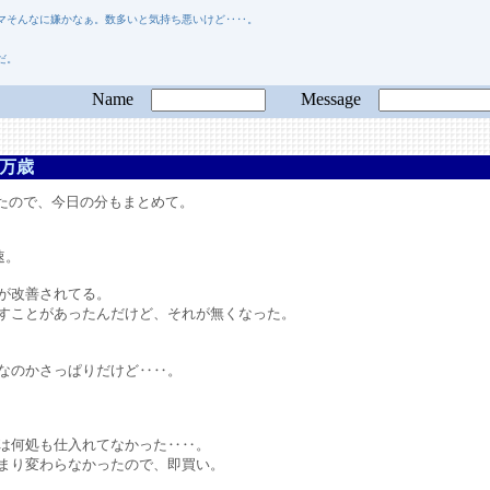
マそんなに嫌かなぁ。数多いと気持ち悪いけど‥‥。
だ。
Name
Message
万歳
てたので、今日の分もまとめて。
速。
が改善されてる。
ことがあったんだけど、それが無くなった。
のかさっぱりだけど‥‥。
何処も仕入れてなかった‥‥。
り変わらなかったので、即買い。