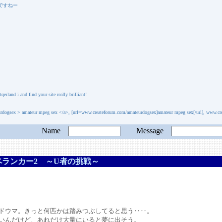
ですねー
land i and find your site really brilliant!
dogsex > amateur mpeg sex </a>, [url=www.createforum.com/amateurdogsex]amateur mpeg sex[/url], www.cr
Name
Message
ペランカー2 ～U者の挑戦～
。
ウマ。きっと何匹かは踏みつぶしてると思う‥‥。
んだけど、あれだけ大量にいると夢に出そう。