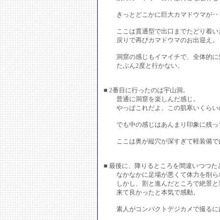
きっとどこかに巨大カマドウマが‥‥
ここは貫通型で出口までたどり着い
戻りで再びカマドウマのお出迎え。
洞窟の感じもイマイチで、全体的に短
たぶん2度と行かない。
■ 2番目に行ったのは宇山洞。
普通に洞窟を楽しんだ感じ。
やっぱこれだよ、この肌寒いくらい
でも中の感じはあんまり印象に残っ
ここは奥が縦穴が深すぎて軽装備で
■ 最後に、降りるところを間違いつつた
なかなかに足場が悪くて体力を削ら
しかし、割と進んだところで絶景と
来て良かったと本気で感動。
素人がコンパクトデジカメで撮るには