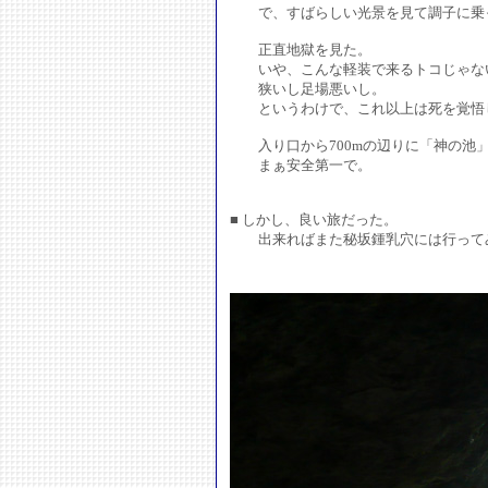
で、すばらしい光景を見て調子に乗っ
正直地獄を見た。
いや、こんな軽装で来るトコじゃな
狭いし足場悪いし。
というわけで、これ以上は死を覚悟し
入り口から700mの辺りに「神の池」
まぁ安全第一で。
■ しかし、良い旅だった。
出来ればまた秘坂鍾乳穴には行って