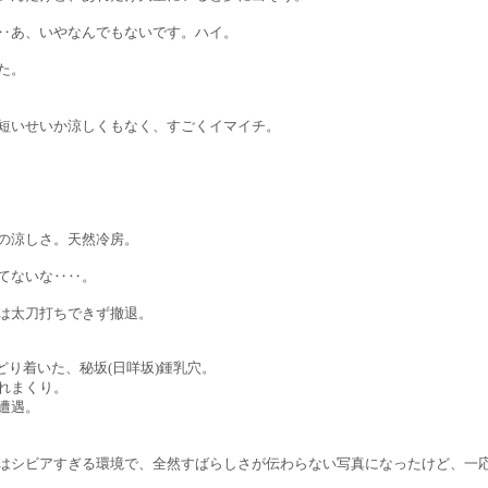
あ、いやなんでもないです。ハイ。
た。
いせいか涼しくもなく、すごくイマイチ。
の涼しさ。天然冷房。
てないな‥‥。
は太刀打ちできず撤退。
どり着いた、秘坂(日咩坂)鍾乳穴。
れまくり。
遭遇。
シビアすぎる環境で、全然すばらしさが伝わらない写真になったけど、一