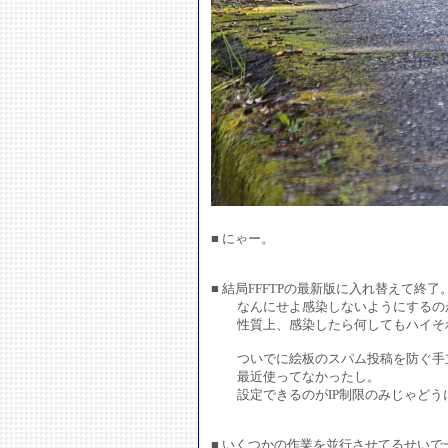
■ にゃー。
■ 結局FFFTPの最新版に入れ替えて終了
なんにせよ感染しないようにするの
性質上、感染したら何してもハイそ
ついでに絵板のスパム投稿を防ぐ手立
最近使ってなかったし。
設定できるのがIP制限のみじゃどう
■ いくつかの作業を並行させてるせい