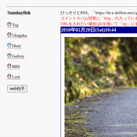
Sundayfish
ひっそりとRSS。「https://fa-x.shillest.net/cgi
コメントスパム対策に「http」の入って
URLを入れたい場合はhを抜いて「ttp」
Top
2010年02月20日(Sat)10:44
Ukagaka
Diary
Gallery
BBS
Link