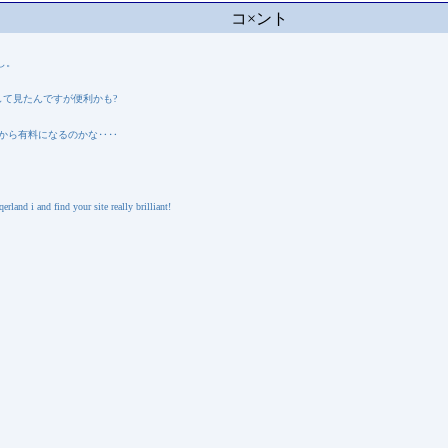
コ×ント
し。
試して見たんですが便利かも?
りから有料になるのかな‥‥
and i and find your site really brilliant!