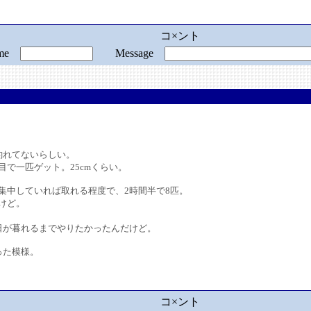
コ×ント
ame
Message
れてないらしい。
一匹ゲット。25cmくらい。
中していれば取れる程度で、2時間半で8匹。
けど。
が暮れるまでやりたかったんだけど。
った模様。
コ×ント