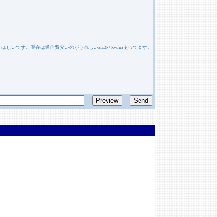
しいです。現在は通信費安いのがうれしいslc3k+kwins使ってます。