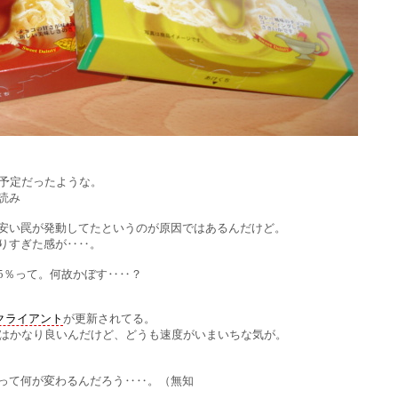
予定だったような。
読み
い罠が発動してたというのが原因ではあるんだけど。
りすぎた感が‥‥。
％って。何故かぼす‥‥？
プクライアント
が更新されてる。
はかなり良いんだけど、どうも速度がいまいちな気が。
て何が変わるんだろう‥‥。（無知