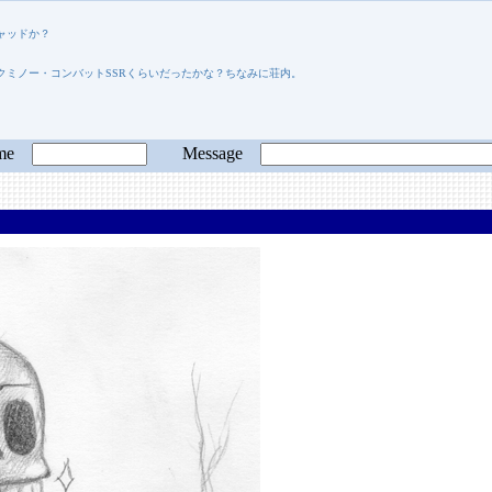
ャッドか？
クミノー・コンバットSSRくらいだったかな？ちなみに荘内。
ame
Message