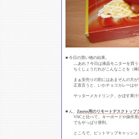
■ 今日の買い物の結果。
‥‥あれ？今日は液晶モニターを買う
ちくしょうだれがこんなことを（棒
まぁ安売りの割にはあまぞんの方が安
正直言うと、いかチョコカレーはや
ヤッターメカドリンク、かぼす果汁5
■ ん、
Zaurus用のリモートデスクトッ
VNCと比べて、キーボードや操作系
でもやっぱり便利。
ところで、ビットマップキャッシュっ