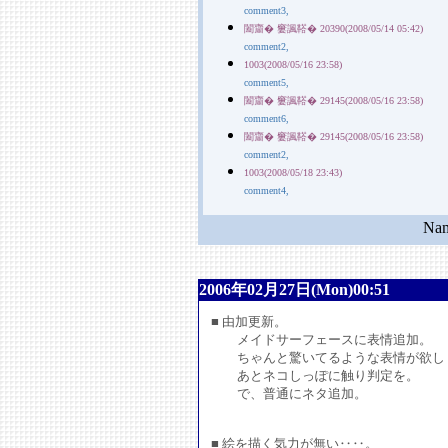
comment3,
闔齏� 窶諷鞳� 20390(2008/05/14 05:42)
comment2,
1003(2008/05/16 23:58)
comment5,
闔齏� 窶諷鞳� 29145(2008/05/16 23:58)
comment6,
闔齏� 窶諷鞳� 29145(2008/05/16 23:58)
comment2,
1003(2008/05/18 23:43)
comment4,
N
2006年02月27日(Mon)00:51
■ 由加更新。
メイドサーフェースに表情追加。
ちゃんと驚いてるような表情が欲し
あとネコしっぽに触り判定を。
で、普通にネタ追加。
■ 絵を描く気力が無い‥‥。