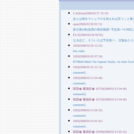
U-Edition(2006/02/27 23:10)
あとは焼きマシュマロを加えれば言うこと無
open(2006/02/28 02:11)
多分差分転送用の保存画面? 予定表++0.99
FA-X(2006/02/28 09:05)
なるほど。そういえば予定表++、次版あた
1003(2008/02/26 12:53)
buy cialis
1003(2008/05/05 07:26)
B7D8sH Hello! I'm Samuel Smith, i'm from Switqerl
1003(2008/05/10 21:13)
comment5,
1003(2008/05/13 04:46)
comment1,
闔齏� 窶諷鞳� 10729(2008/05/13 04:46)
comment3,
闔齏� 窶諷鞳� 10729(2008/05/13 04:46)
comment2,
1003(2008/05/13 06:33)
comment4,
1003(2008/05/14 05:42)
comment5,
闔齏� 窶諷鞳� 20390(2008/05/14 05:42)