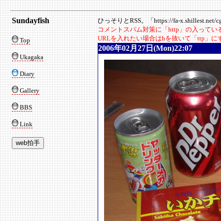
Sundayfish
ひっそりとRSS。「https://fa-x.shillest.net/cgi
コメントスパム対策に「http」の入って
URLを入れたい場合はhを抜いて「ttp」
Top
2006年02月27日(Mon)22:07
Ukagaka
Diary
Gallery
BBS
Link