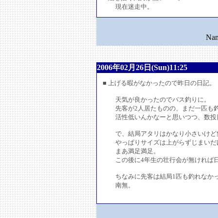
現在迷走中。
N
2006年02月26日(Sun)11:25
■ 上げる暇がなかったので昨日の日記。
天気が良かったのでバス釣りに。
先客が2人居たものの、まだ一匹も釣
活性低いんかなーと思いつつ、数投目で
で、結局アタリはかなり小さいけど集
やっぱりサイズは上がらずじまいだ
まあ満足満足。
この後に4年生の壮行会が無ければ日
ちなみに先客は結局1匹も釣れなか
南無。