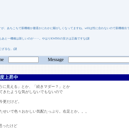
んですが、あちこちで新機種か撤退かにわかに騒がしくなってますね。w03は性に合わないので新機種出てほ
あと一機種は新しいのが‥‥。やはりKWINSの安さは正義ですな(謎
ござるな。(謎
ame
Message
度上昇中
ように見える」とか、「続きマダー？」とか
きたような気がしないでもないので
今更だけど。
せいで色々おかしい気配たっぷり。右足とか。。。
思ったけど