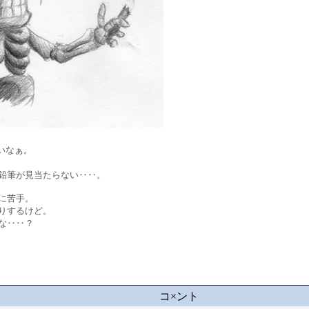
いなぁ。
鉛筆が見当たらない‥‥。
に苦手。
りするけど。
な‥‥？
コ×ント