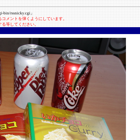
-bin/rssnicky.cgi」
いるコメントを弾くようにしています。
にする等してください。