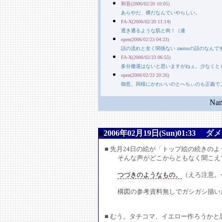
和音(2006/02/20 10:05)
あらやだ、裸だなんていやらしい。
FA-X(2006/02/20 11:14)
透き通るような肌と肉！（違
open(2006/02/23 04:23)
話の流れと全く関係ない zaurusの話のな
FA-X(2006/02/23 06:55)
多分撤退はないと思いますがねぇ。少なくとも
open(2006/02/23 20:26)
御意。同様にかわいいのとへちぃのも正義で
N
■
2006年02月19日(Sun)01:33
ダメ
■ 先月24日の絵が「トップ絵の続きの
そんな声がどこからともなく聞こえて
つづきのようなもの。
（えろ注意。
構図の参考資料無しでガシガシ描いた
■ むう。タチコマ、イエロー作ろうかと