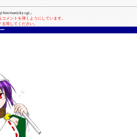
-bin/rssnicky.cgi」
いるコメントを弾くようにしています。
にする等してください。
ー