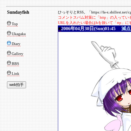
Sundayfish
ひっそりとRSS。「https://fa-x.shillest.net/cgi
コメントスパム対策に「http」の入って
URLを入れたい場合はhを抜いて「ttp」
Top
■
2006年04月30日(Sun)01:45
減点
Ukagaka
Diary
Gallery
BBS
Link