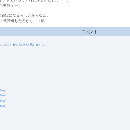
ポイントで作ってくれとか言いだした‥‥。
た事無ぇー！
値段になるらしいからなぁ。
ト代請求したろかな。（酷
コ×ント
。swfにするのもいいと思いますよ。
 blog?
 blog?
 blog?
 blog?