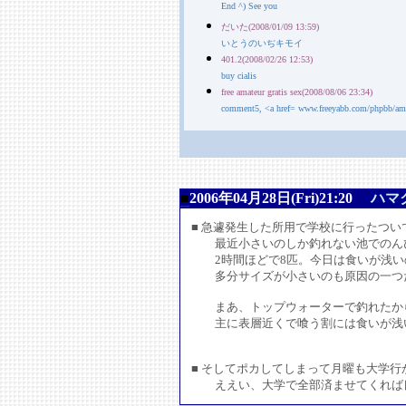
End ^) See you
だいた(2008/01/09 13:59)
いとうのいぢキモイ
401.2(2008/02/26 12:53)
buy cialis
free amateur gratis sex(2008/08/06 23:34)
comment5, <a href= www.freeyabb.com/phpbb/amate
■
2006年04月28日(Fri)21:20
ハマ
■ 急遽発生した所用で学校に行ったつい
最近小さいのしか釣れない池でのん
2時間ほどで8匹。今日は食いが浅い
多分サイズが小さいのも原因の一つ
まあ、トップウォーターで釣れたか
主に表層近くで喰う割には食いが浅い
■ そしてポカしてしまって月曜も大学
ええい、大学で全部済ませてくれば