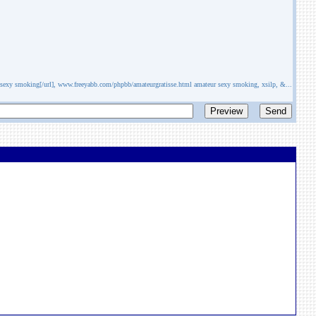
exy smoking[/url], www.freeyabb.com/phpbb/amateurgratisse.html amateur sexy smoking, xsilp, &...