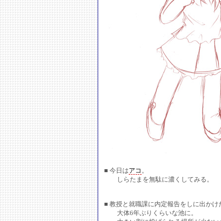
■ 今日は
アコ
。
しらたまを無駄に濃くしてみる。
■ 教授と就職課に内定報告をしに出かけ
大体6年ぶりくらいな池に。