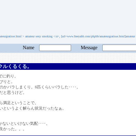
urgratisse.html > amateur sexy smoking </a>, [url=www.freeyabb.com/phpbb/amateurgratisse.html]amateur s
Name
Message
クルくるくる。
でに釣り。
びりと。
のかバラしまくり。6匹くらいバラした‥‥。
だと思うけど。
ら満足ということで。
というよく解らん状況だったなぁ。
行かないといけない気配‥‥。
良かった。。。