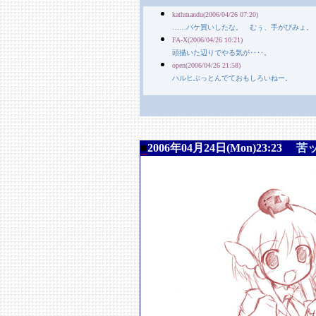
kathmandu(2006/04/26 07:20)
……パケ買いしたな。 むぅ、手がびみょ。
FA-X(2006/04/26 10:21)
頭描いた辺りでやる気が‥‥。
open(2006/04/26 21:58)
ハルヒぶっとんでておもしろいねー。
■
2006年04月24日(Mon)23:23
苦