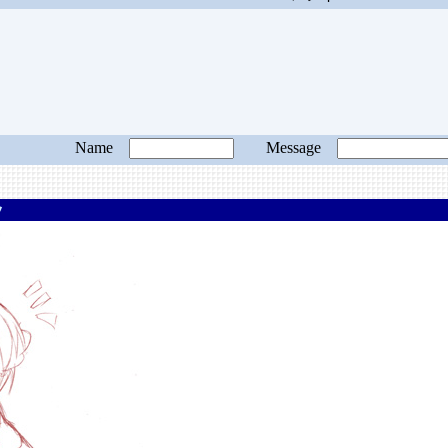
Name
Message
ッ