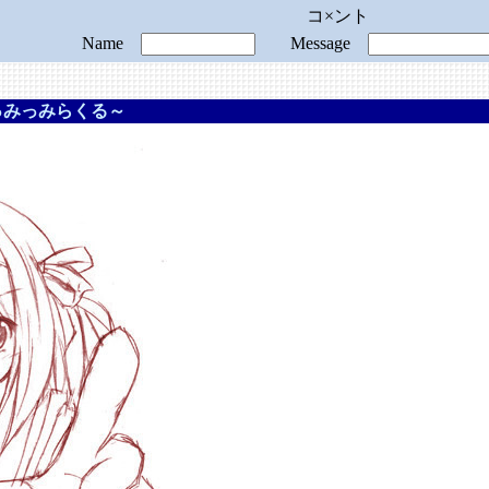
コ×ント
Name
Message
っみっみらくる～