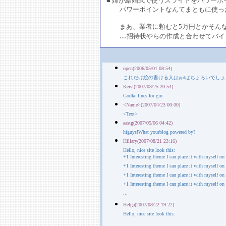
■ 姉が結婚式で使うスライドをパワー
パワーポイントなんてまともに使っ
まあ、業者に頼むと5万円とかそんな
‥‥招待状やらの作成と合わせてバイ
open(2006/05/01 08:54)
これだけ絵の書ける人はpptはちょろいでしょ
Keisl(2007/03/25 20:54)
Godke lines for gin
<Name>(2007/04/23 00:00)
<Text>
aastg(2007/05/06 04:42)
higuys!What yourblog powered by?
Hillary(2007/08/21 23:16)
Hello, nice site look this:
+1 Interesting theme I can place it with myself on
+1 Interesting theme I can place it with myself on
+1 Interesting theme I can place it with myself on
+1 Interesting theme I can place it with myself on
...
Helga(2007/08/22 19:22)
Hello, nice site look this: