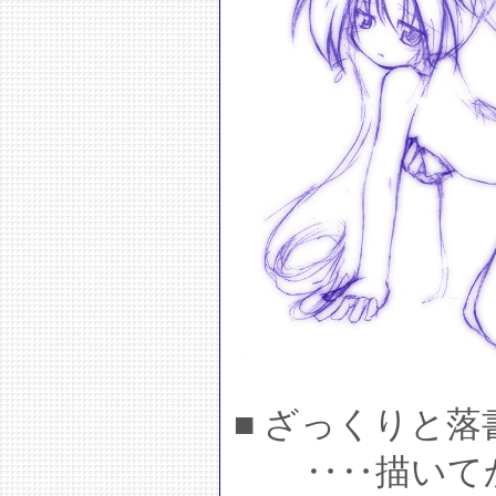
■ ざっくりと
‥‥描いてか