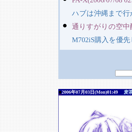
ハブは沖縄まで行
通りすがりの空中配線(20
M702iS購入を優
■
2006年07月03日(Mon)01:49
麦