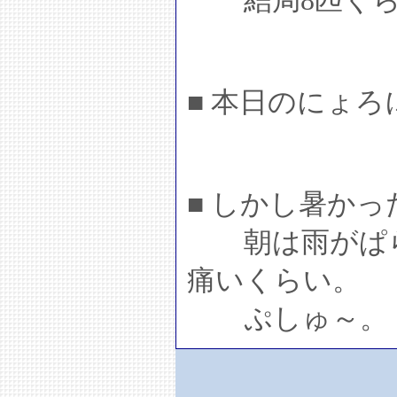
結局8匹くら
■ 本日のにょ
■ しかし暑かっ
朝は雨がぱら
痛いくらい。
ぷしゅ～。