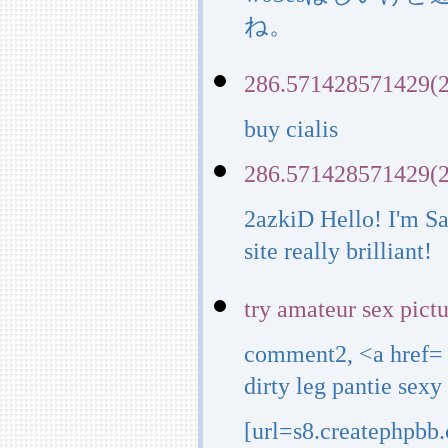
ね。
286.571428571429(2
buy cialis
286.571428571429(2
2azkiD Hello! I'm Sa
site really brilliant!
try amateur sex pict
comment2, <a href= 
dirty leg pantie sexy
[url=s8.createphpbb.