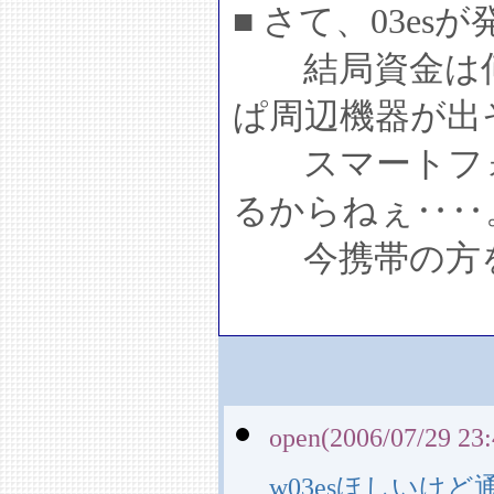
■ さて、03e
結局資金は何
ぱ周辺機器が出
スマートフォ
るからねぇ‥‥
今携帯の方を
open(2006/07/29 23:
w03esほしいけ