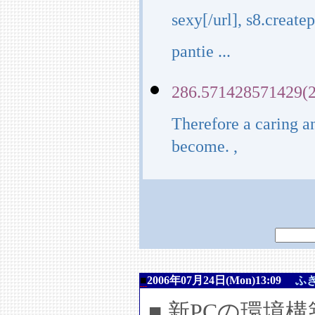
sexy[/url], s8.creat
pantie ...
286.571428571429(2
Therefore a caring an
become. ,
■
2006年07月24日(Mon)13:09
ふ
■ 新PCの環境