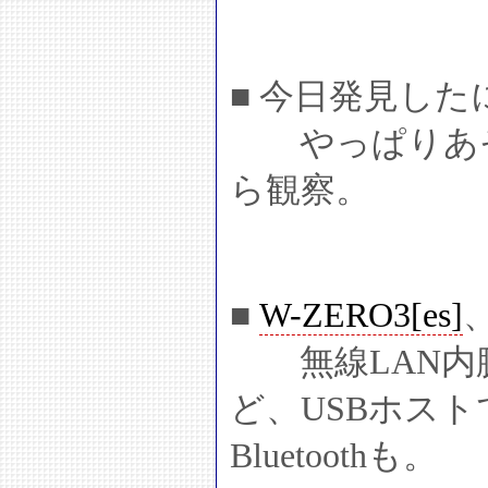
■ 今日発見し
やっぱりあそ
ら観察。
■
W-ZERO3[es]
無線LAN内
ど、USBホス
Bluetoothも。