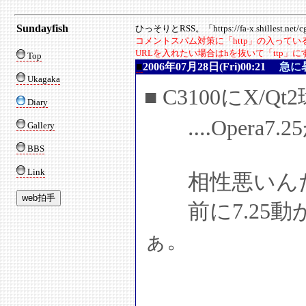
Sundayfish
ひっそりとRSS。「https://fa-x.shillest.net/cgi
コメントスパム対策に「http」の入って
URLを入れたい場合はhを抜いて「ttp」
Top
■
2006年07月28日(Fri)00:21
急に
Ukagaka
■ C3100にX
Diary
‥‥Opera7
Gallery
BBS
Link
相性悪いんだ
前に7.25動か
ぁ。