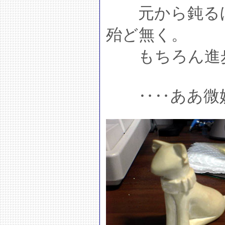
元から鈍るほ
殆ど無く。
もちろん進歩
‥‥ああ微