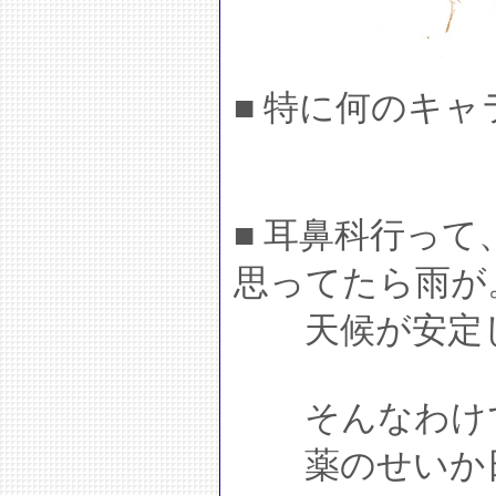
■ 特に何のキ
■ 耳鼻科行っ
思ってたら雨が
天候が安定し
そんなわけで
薬のせいか日