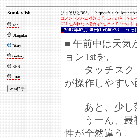
Sundayfish
ひっそりとRSS。「https://fa-x.shillest.net/cgi
コメントスパム対策に「http」の入って
URLを入れたい場合はhを抜いて「ttp」
Top
■
2007年03月30日(Fri)00:33
うっ
Ukagaka
■ 午前中は天
Diary
ョン1stを。
Gallery
BBS
タッチスクリ
Link
が操作しやすい
あと、少し落
うーん、最初
性が全然違う。