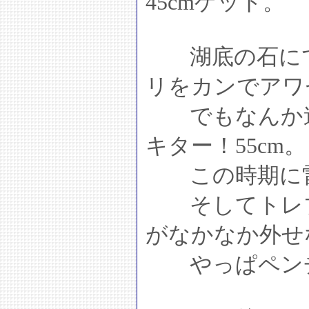
45cmゲット。
湖底の石にで
リをカンでアワ
でもなんか違
キター！55cm。
この時期に雷
そしてトレブ
がなかなか外せ
やっぱペンチ