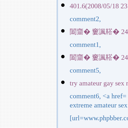
401.6(2008/05/18 23
comment2,
闔齏� 窶諷鞳� 24034(
comment1,
闔齏� 窶諷鞳� 24034(
comment5,
try amateur gay sex
comment6, <a href=
extreme amateur sex
[url=www.phpbber.c