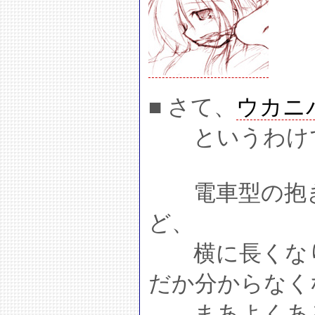
■ さて、
ウカニ
というわけで
電車型の抱き
ど、
横に長くなり
だか分からなく
まあよくあ