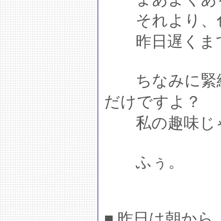
それより、色
昨日遅くまで
ちなみに緊縛は
だけですよ？
私の趣味じゃ
ふぅ。
■ 昨日は朝か