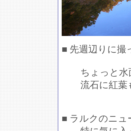
■ 先週辺りに
ちょっと水面
流石に紅葉も
■ ラルクのニ