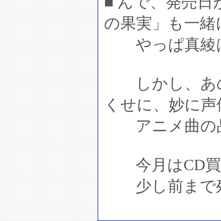
■ んで、発売
の果実」も一緒
やっぱ真綾は
しかし、あの
くせに、妙に声
アニメ曲の品
今月はCD買い
少し前まで殆