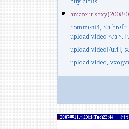
buy cialis
amateur sexy(2008/0
comment4, <a href= 
upload video </a>, 
upload video[/url], 
upload video, vxogvw
■
2007年11月20日(Tue)23:44
ぐは