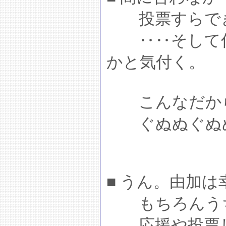
投票すらでき
‥‥そして仕
かと気付く。
こんなだから
ぐぬぬぐぬ
■ うん。由加
もちろんう
応援や投票し