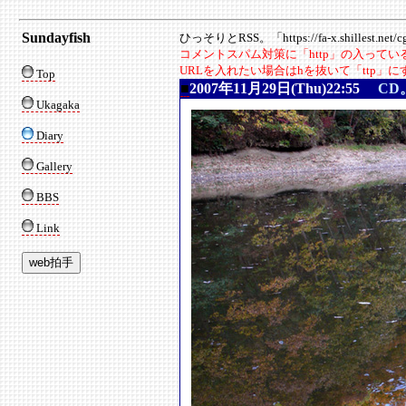
Sundayfish
ひっそりとRSS。「https://fa-x.shillest.net/cgi
コメントスパム対策に「http」の入って
URLを入れたい場合はhを抜いて「ttp」
Top
■
2007年11月29日(Thu)22:55
CD
Ukagaka
Diary
Gallery
BBS
Link