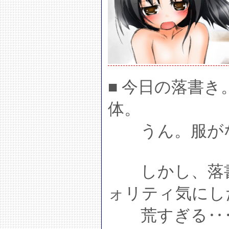
■ 今日の落書き
体。
うん。服がな
しかし、落書
ォリティ気にし
荒すぎる‥