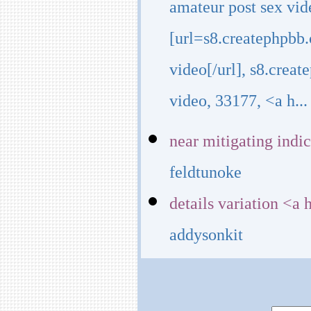
amateur post sex vid
[url=s8.createphpbb
video[/url], s8.cre
video, 33177, <a h...
near mitigating indic
feldtunoke
details variation <a
addysonkit