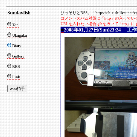
Sundayfish
ひっそりとRSS。「https://fa-x.shillest.net/cgi
コメントスパム対策に「http」の入って
URLを入れたい場合はhを抜いて「ttp」
Top
■
2008年01月27日(Sun)23:24
工作
Ukagaka
Diary
Gallery
BBS
Link