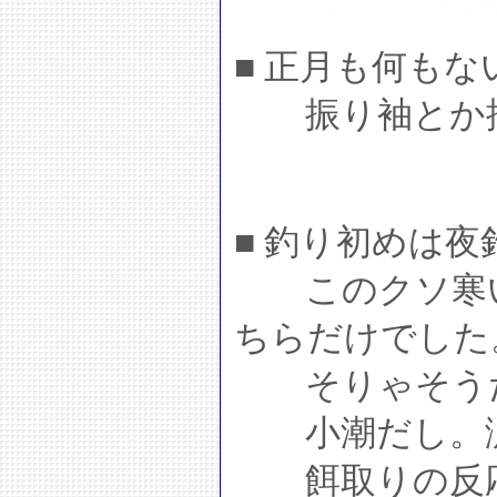
■ 正月も何も
振り袖とか描
■ 釣り初めは
このクソ寒い
ちらだけでした
そりゃそうだ
小潮だし。涙
餌取りの反応