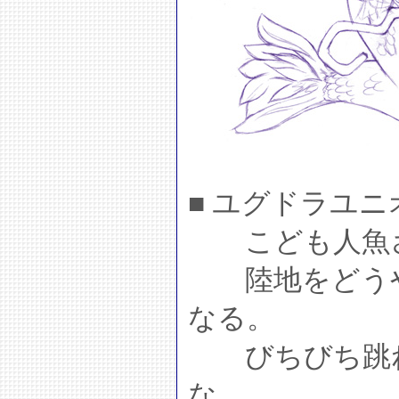
■ ユグドラユ
こども人魚
陸地をどうや
なる。
びちびち跳ね
な。。。