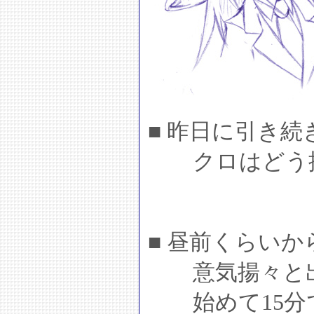
■ 昨日に引き続
クロはどう描
■ 昼前くらい
意気揚々と出
始めて15分