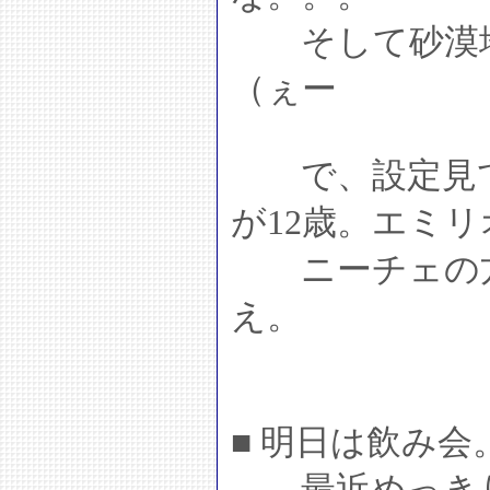
そして砂漠地
（ぇー
で、設定見て
が12歳。エミリ
ニーチェの方
え。
■ 明日は飲み会
最近めっきり