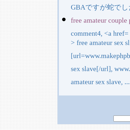
GBAですが蛇で
free amateur couple
comment4, <a href=
> free amateur sex s
[url=www.makephpbb
sex slave[/url], ww
amateur sex slave, ...