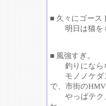
■ 久々にゴー
明日は猫をも
■ 風強すぎ。
釣りにならな
モノノケダン
で、市街のHM
やっぱテクノ