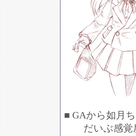
■ GAから如月
だいぶ感覚戻