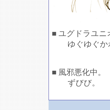
■ ユグドラユ
ゆぐゆぐかわ
■ 風邪悪化中。
ずびび。