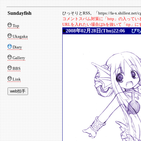
Sundayfish
ひっそりとRSS。「https://fa-x.shillest.net/cgi
コメントスパム対策に「http」の入って
URLを入れたい場合はhを抜いて「ttp」
Top
■
2008年02月28日(Thu)22:06
ぴ
Ukagaka
Diary
Gallery
BBS
Link