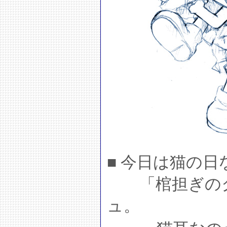
■ 今日は猫の
「棺担ぎのク
ュ。