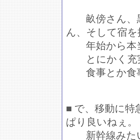
畝傍さん、黒
ん、そして宿を
年始から本当
とにかく充実
食事とか食事
■ で、移動に
ぱり良いねぇ。
新幹線みたい