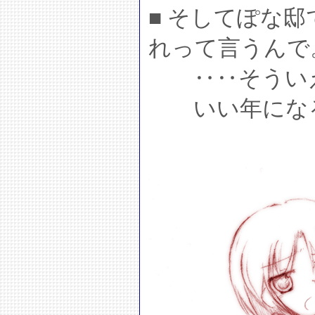
■ そしてぽな
れって言うんで
‥‥そういえ
いい年になる