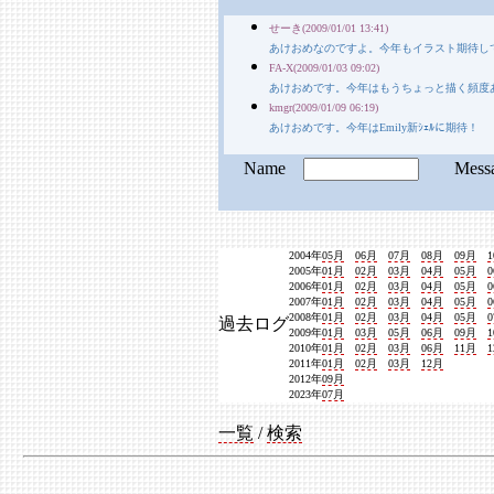
せーき(2009/01/01 13:41)
あけおめなのですよ。今年もイラスト期待し
FA-X(2009/01/03 09:02)
あけおめです。今年はもうちょっと描く頻度
kmgr(2009/01/09 06:19)
あけおめです。今年はEmily新ｼｪﾙに期待！
Name
Mess
2004年
05月
06月
07月
08月
09月
2005年
01月
02月
03月
04月
05月
2006年
01月
02月
03月
04月
05月
2007年
01月
02月
03月
04月
05月
2008年
01月
02月
03月
04月
05月
過去ログ
2009年
01月
03月
05月
06月
09月
2010年
01月
02月
03月
06月
11月
2011年
01月
02月
03月
12月
2012年
09月
2023年
07月
一覧
/
検索