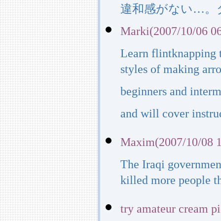
違和感がない…。
Marki(2007/10/06 06
Learn flintknapping
styles of making arr
beginners and interme
and will cover instruc
Maxim(2007/10/08 1
The Iraqi governmen
killed more people t
try amateur cream p