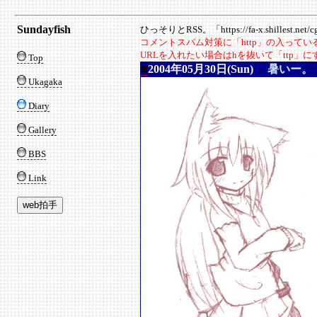
Sundayfish
ひっそりとRSS。「https://fa-x.shillest.net/cgi
コメントスパム対策に「http」の入って
URLを入れたい場合はhを抜いて「ttp」
Top
■
2004年05月30日(Sun)
暑いー。
Ukagaka
Diary
Gallery
BBS
Link