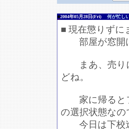
■
2004年05月28日(Fri)
何が忙し
■ 現在懲りず
部屋が窓開けて
まあ、売りに
どね。
家に帰るとフ
の選択状態なの
今日は下校途