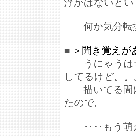
浮かばないとい
何か気分転換
■
＞聞き覚えが
うにゃうはち
してるけど。。
描いてる間に
たので。
‥‥もう萌え