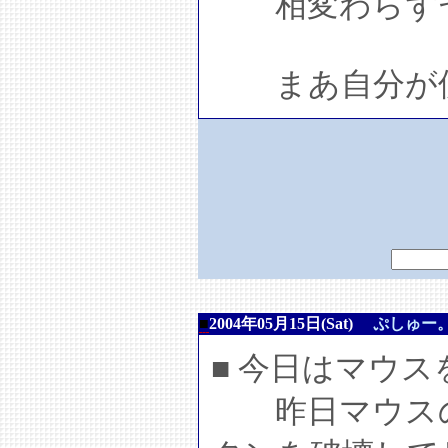
相変わらずセ
まあ自分が使
■
2004年05月15日(Sat)
ぷしゅー
■ 今日はマウ
昨日マウスの