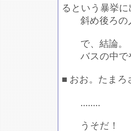
るという暴挙に
斜め後ろの人
で、結論。
バスの中でや
■ おお。たま
‥‥‥‥
うそだ！