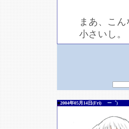
まあ、こんな
小さいし。
■
2004年05月14日(Fri)
ー゜)