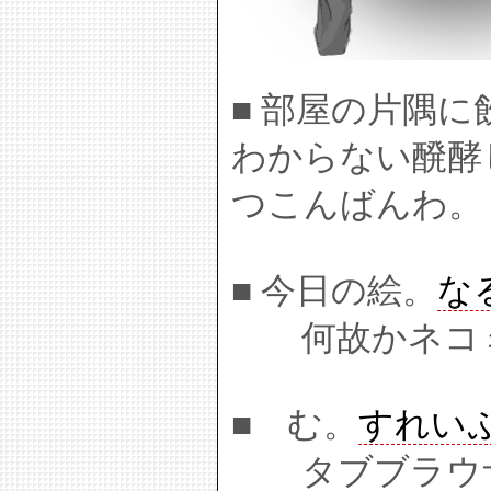
■ 部屋の片隅
わからない醗酵
つこんばんわ。
■ 今日の絵。
な
何故かネコミ
■ む。
すれい
タブブラウザ