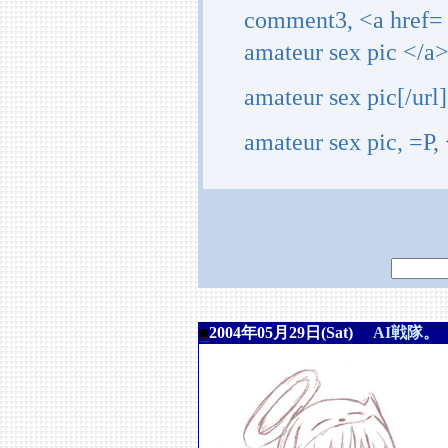
comment3, <a href=
amateur sex pic </a
amateur sex pic[/ur
amateur sex pic, =P
■
2004年05月29日(Sat)
AI戦隊。