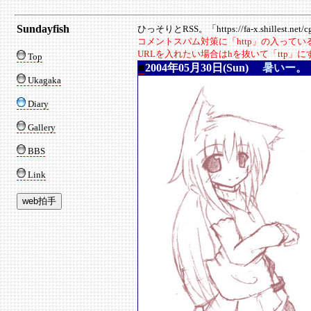
Sundayfish
ひっそりとRSS。「https://fa-x.shillest.net/cgi
コメントスパム対策に「http」の入って
URLを入れたい場合はhを抜いて「ttp」
Top
■
2004年05月30日(Sun)
暑いー。
Ukagaka
Diary
Gallery
BBS
Link