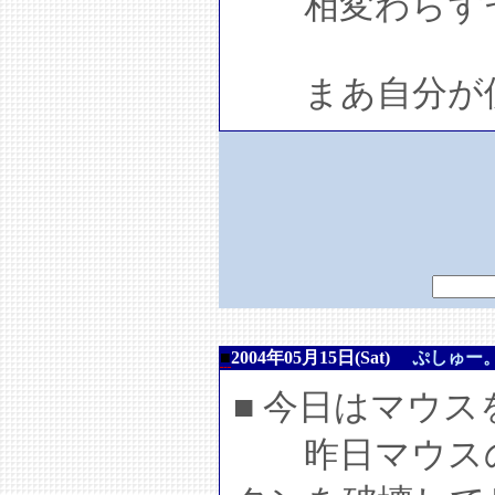
相変わらずセ
まあ自分が使
■
2004年05月15日(Sat)
ぷしゅー
■ 今日はマウ
昨日マウスの