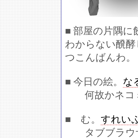
■ 部屋の片隅
わからない醗酵
つこんばんわ。
■ 今日の絵。
な
何故かネコミ
■ む。
すれい
タブブラウザ