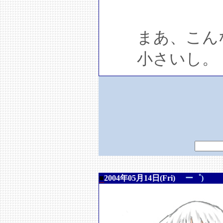
まあ、こんな
小さいし。
■
2004年05月14日(Fri)
ー゜)