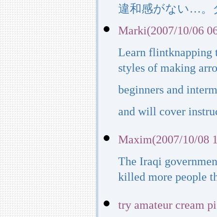
違和感がない…。
Marki(2007/10/06 06
Learn flintknapping
styles of making arr
beginners and interme
and will cover instruc
Maxim(2007/10/08 1
The Iraqi governmen
killed more people t
try amateur cream p