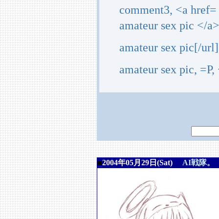
comment3, <a href=
amateur sex pic </a
amateur sex pic[/ur
amateur sex pic, =P
■
2004年05月29日(Sat)
AI戦隊。