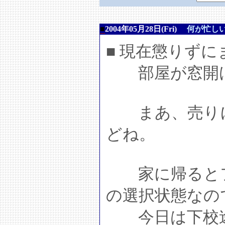
■
2004年05月28日(Fri)
何が忙し
■ 現在懲りず
部屋が窓開けて
まあ、売りに
どね。
家に帰るとフ
の選択状態なの
今日は下校途