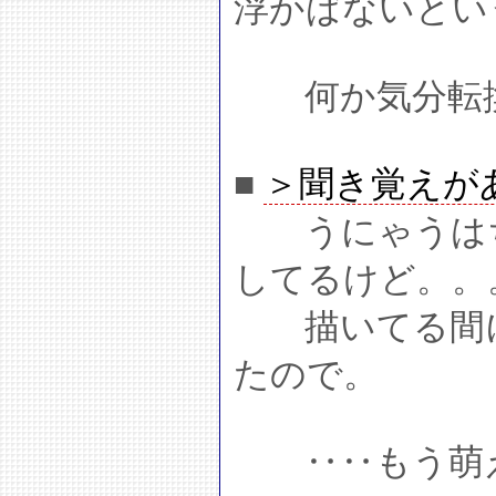
浮かばないとい
何か気分転換
■
＞聞き覚えが
うにゃうはち
してるけど。。
描いてる間に
たので。
‥‥もう萌え