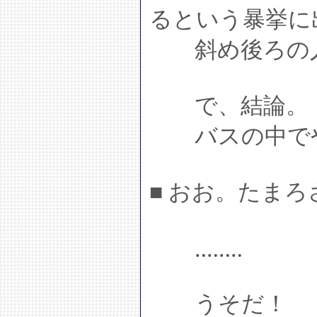
るという暴挙に
斜め後ろの人
で、結論。
バスの中でや
■ おお。たま
‥‥‥‥
うそだ！