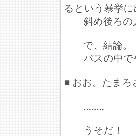
るという暴挙に
斜め後ろの人
で、結論。
バスの中でや
■ おお。たま
‥‥‥‥
うそだ！