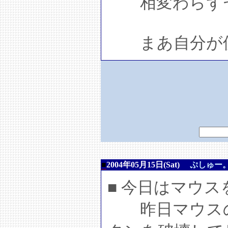
相変わらずセ
まあ自分が使
■
2004年05月15日(Sat)
ぷしゅー
■ 今日はマウ
昨日マウスの