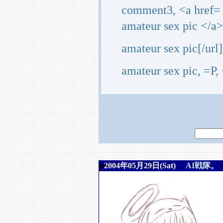
comment3, <a href=
amateur sex pic </a
amateur sex pic[/ur
amateur sex pic, =P
■
2004年05月29日(Sat)
AI戦隊。