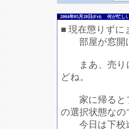
■
2004年05月28日(Fri)
何が忙し
■ 現在懲りず
部屋が窓開けて
まあ、売りに
どね。
家に帰るとフ
の選択状態なの
今日は下校途