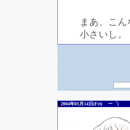
まあ、こんな
小さいし。
■
2004年05月14日(Fri)
ー゜)