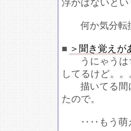
浮かばないとい
何か気分転換
■
＞聞き覚えが
うにゃうはち
してるけど。。
描いてる間に
たので。
‥‥もう萌え