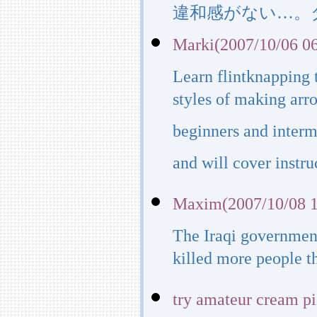
違和感がない…。
Marki(2007/10/06 06
Learn flintknapping
styles of making arr
beginners and interme
and will cover instruc
Maxim(2007/10/08 1
The Iraqi governmen
killed more people t
try amateur cream p