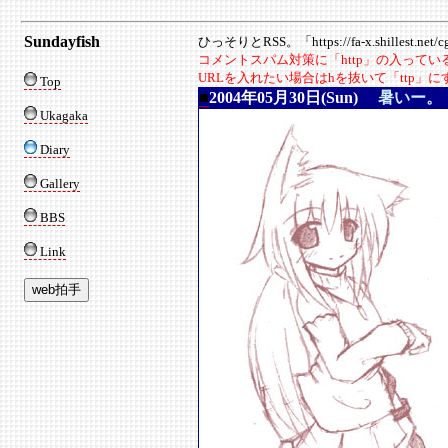
Sundayfish
ひっそりとRSS。「https://fa-x.shillest.net/cgi
コメントスパム対策に「http」の入って
URLを入れたい場合はhを抜いて「ttp」
Top
■
2004年05月30日(Sun)
暑いー。
Ukagaka
Diary
Gallery
BBS
Link