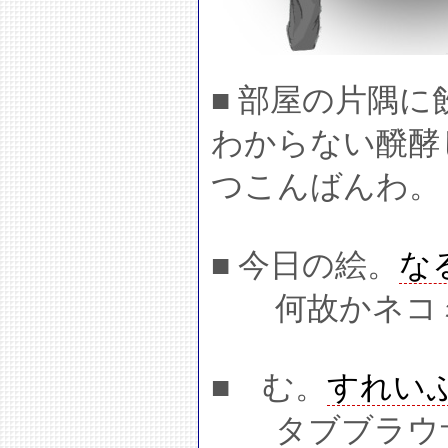
■ 部屋の片隅
わからない醗酵
つこんばんわ。
■ 今日の絵。
な
何故かネコミ
■ む。
すれい
タブブラウザ