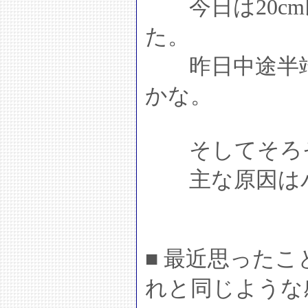
今日は20cm
た。
昨日中途半端
かな。
そしてそろそ
主な原因はバ
■ 最近思った
れと同じような