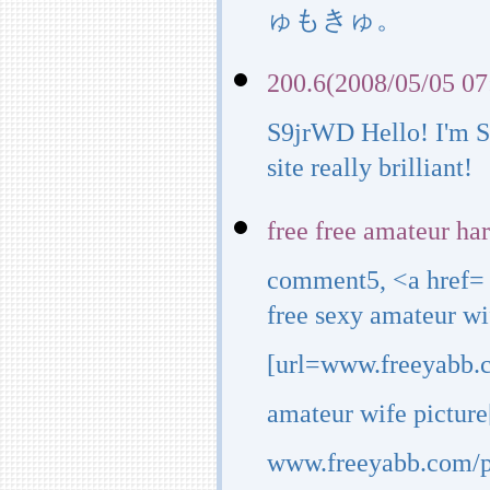
ゅもきゅ。
200.6(2008/05/05 07
S9jrWD Hello! I'm S
site really brilliant!
free free amateur ha
comment5, <a href=
free sexy amateur wi
[url=www.freeyabb.
amateur wife picture[
www.freeyabb.com/ph