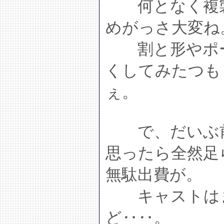
何となく複製
めがっさ大変ね
割と形やポー
くしてみたつも
ぇ。
で、だいぶ前
思ったら全然足
無駄出費が。
キャストはま
ど‥‥。