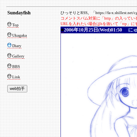
Sundayfish
ひっそりとRSS。「https://fa-x.shillest.net/cgi
コメントスパム対策に「http」の入って
URLを入れたい場合はhを抜いて「ttp」
Top
■
2006年10月25日(Wed)01:50
に
Ukagaka
Diary
Gallery
BBS
Link