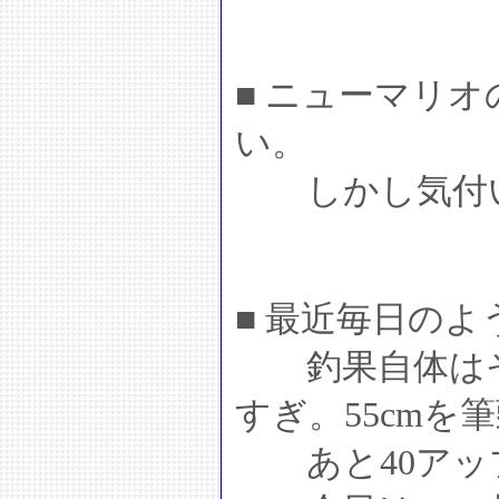
■ ニューマリ
い。
しかし気付い
■ 最近毎日の
釣果自体はそ
すぎ。55cmを
あと40アッ