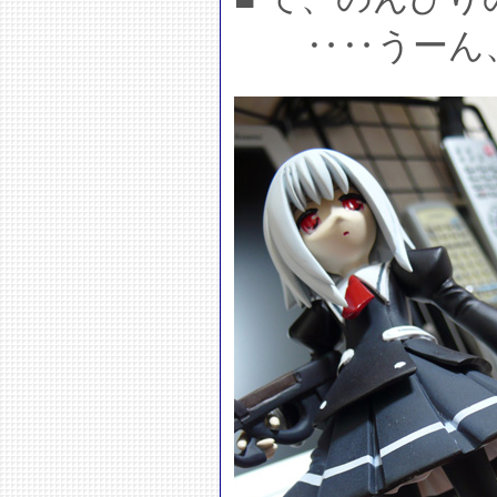
‥‥うーん、