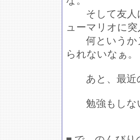
な。
そして友人に
ューマリオに突
何というかヌ
られないなぁ。
あと、最近の
勉強もしない
■ で、のんび