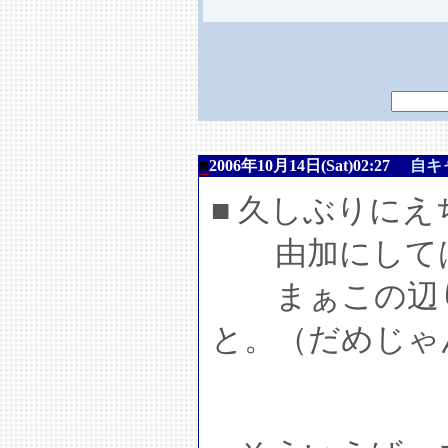
■
2006年10月14日(Sat)02:27
自キ
■ 久しぶりにえ
由加にしては
まぁこの辺り
と。（だめじゃ