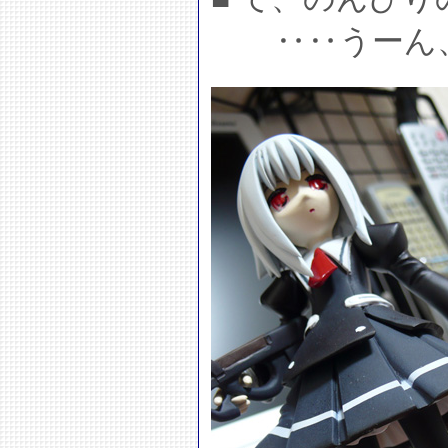
‥‥うーん、