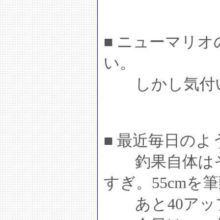
■ ニューマリ
い。
しかし気付い
■ 最近毎日の
釣果自体はそ
すぎ。55cmを
あと40アッ