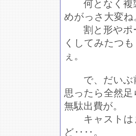
何となく複製
めがっさ大変ね
割と形やポー
くしてみたつも
ぇ。
で、だいぶ前
思ったら全然足
無駄出費が。
キャストはま
ど‥‥。