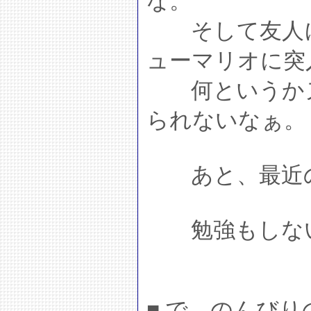
な。
そして友人に
ューマリオに突
何というかヌ
られないなぁ。
あと、最近の
勉強もしない
■ で、のんび