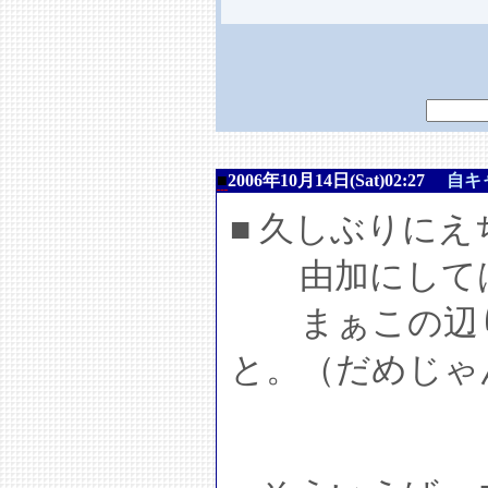
■
2006年10月14日(Sat)02:27
自キ
■ 久しぶりにえ
由加にしては
まぁこの辺り
と。（だめじゃ