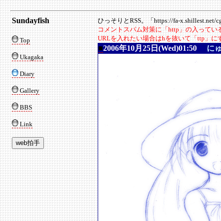
Sundayfish
ひっそりとRSS。「https://fa-x.shillest.net/cgi
コメントスパム対策に「http」の入って
URLを入れたい場合はhを抜いて「ttp」
Top
■
2006年10月25日(Wed)01:50
に
Ukagaka
Diary
Gallery
BBS
Link