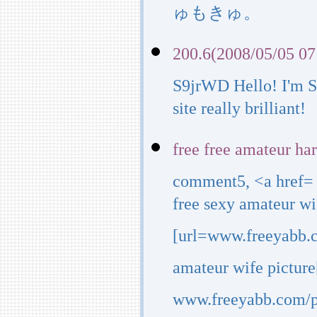
ゅもきゅ。
200.6(2008/05/05 07
S9jrWD Hello! I'm S
site really brilliant!
free free amateur ha
comment5, <a href=
free sexy amateur wi
[url=www.freeyabb.
amateur wife picture[
www.freeyabb.com/ph