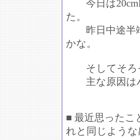
今日は20cm
た。
昨日中途半端
かな。
そしてそろそ
主な原因はバ
■ 最近思った
れと同じような