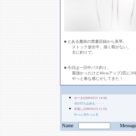
■ とある魔術の禁書目録から美琴。
ストック放出中。描く暇がない。
主に釣りで。
■ 今日は一日中バス釣り。
風強かったけど40cmアップ2匹に30
やっと春な感じがしてきた！
せーき(2009/03/21 14:38)
ぜひ打ち止めも・・・
名無し(2009/03/23 11:33)
わっふるわっふる
Name
Messa