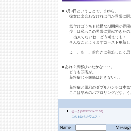
■ 3月9日ということで、まゆら。
彼女に出会わなければ伺か界隈に関わ
気付けばうちも結構な期間伺か界隈に
少しは私もこの界隈に貢献できたの
‥‥出来てないね！どう考えても！
そんなことよりまずゴースト更新し
えー、あー、前向きに善処したく思
■ あれ？風邪ひいたかな‥‥。
どうも頭痛が。
花粉症じゃ頭痛は起きないし。
花粉症と風邪のダブルパンチは本気で
ここは早めのパブロリングだな。う
せーき(2009/03/14 20:52)
このまゆらカワユス・・・
Name
Messa