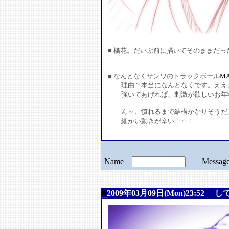
■ 橘花。だいぶ前に描いてそのままだっ
■ なんとなくサンワのトラックボール
MA
理由？本当になんとなくです。ええ
強いてあげれば、刺激が欲しいお年
ん～、慣れるまで結構かかりそうだ
細かい動きが辛い‥‥！
Name
Messa
■
2009年03月09日(Mon)23:52
し