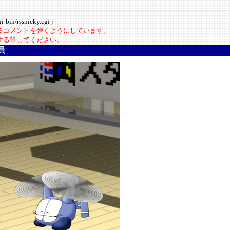
-bin/rssnicky.cgi」
いるコメントを弾くようにしています。
にする等してください。
員