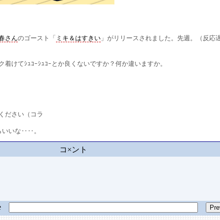
。
春さん
のゴースト「
ミキ＆はすきい
」がリリースされました。先週。（反応
けてｼｭｺｰｼｭｺｰとか良くないですか？何か違いますか。
ください（コラ
いいな‥‥。
コ×ント
ge