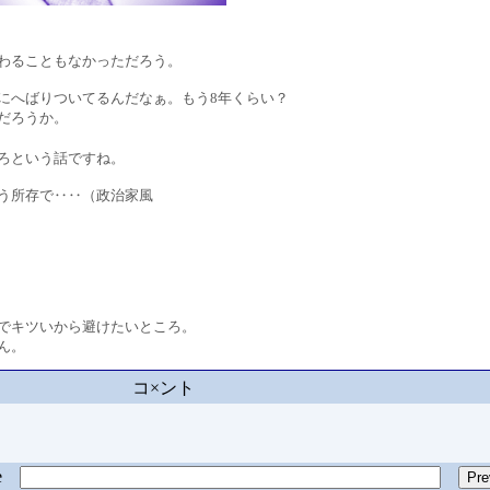
ることもなかっただろう。
へばりついてるんだなぁ。もう8年くらい？
だろうか。
ろという話ですね。
う所存で‥‥（政治家風
キツいから避けたいところ。
ん。
コ×ント
ge