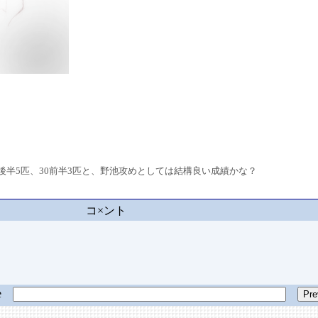
後半5匹、30前半3匹と、野池攻めとしては結構良い成績かな？
コ×ント
ge