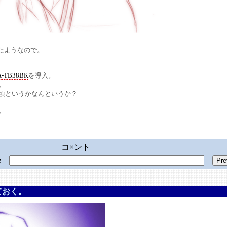
たようなので。
-TB38BK
を導入。
。
頃というかなんというか？
。
コ×ント
ge
ておく。