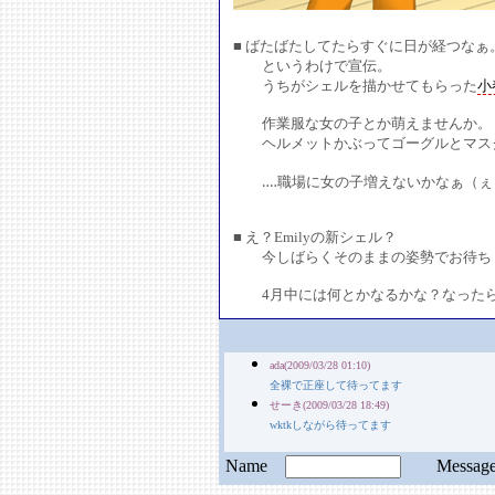
■ ばたばたしてたらすぐに日が経つなぁ
というわけで宣伝。
うちがシェルを描かせてもらった
小
作業服な女の子とか萌えませんか。
ヘルメットかぶってゴーグルとマスク着
‥‥職場に女の子増えないかなぁ（ぇ
■ え？Emilyの新シェル？
今しばらくそのままの姿勢でお待ち
4月中には何とかなるかな？なったら
ada(2009/03/28 01:10)
全裸で正座して待ってます
せーき(2009/03/28 18:49)
wktkしながら待ってます
Name
Messa