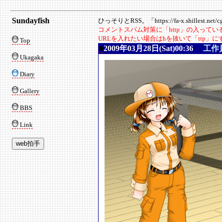
Sundayfish
ひっそりとRSS。「https://fa-x.shillest.net/cgi
コメントスパム対策に「http」の入って
URLを入れたい場合はhを抜いて「ttp」
Top
■
2009年03月28日(Sat)00:36
工作
Ukagaka
Diary
Gallery
BBS
Link