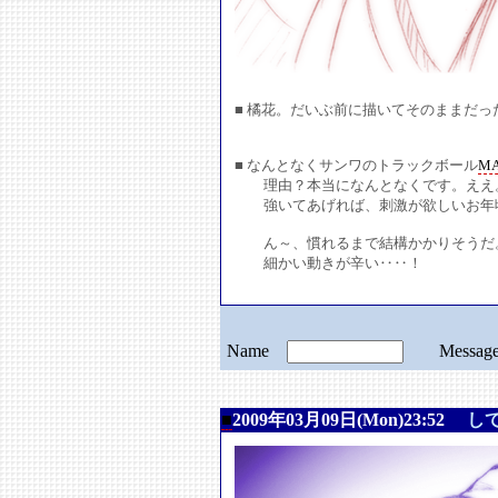
■ 橘花。だいぶ前に描いてそのままだっ
■ なんとなくサンワのトラックボール
MA
理由？本当になんとなくです。ええ
強いてあげれば、刺激が欲しいお年
ん～、慣れるまで結構かかりそうだ
細かい動きが辛い‥‥！
Name
Messa
■
2009年03月09日(Mon)23:52
し