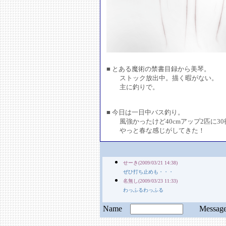
■ とある魔術の禁書目録から美琴。
ストック放出中。描く暇がない。
主に釣りで。
■ 今日は一日中バス釣り。
風強かったけど40cmアップ2匹に30
やっと春な感じがしてきた！
せーき(2009/03/21 14:38)
ぜひ打ち止めも・・・
名無し(2009/03/23 11:33)
わっふるわっふる
Name
Messa