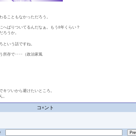
ることもなかっただろう。
へばりついてるんだなぁ。もう8年くらい？
だろうか。
ろという話ですね。
う所存で‥‥（政治家風
キツいから避けたいところ。
ん。
コ×ント
ge