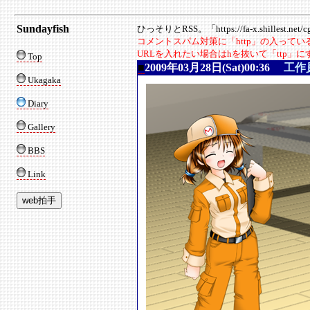
Sundayfish
ひっそりとRSS。「https://fa-x.shillest.net/cgi
コメントスパム対策に「http」の入って
URLを入れたい場合はhを抜いて「ttp」
Top
■
2009年03月28日(Sat)00:36
工作
Ukagaka
Diary
Gallery
BBS
Link