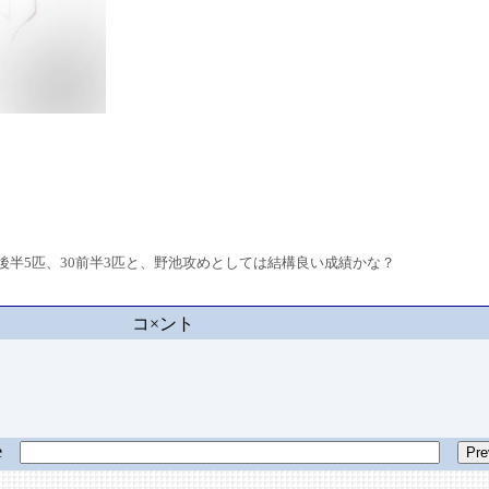
後半5匹、30前半3匹と、野池攻めとしては結構良い成績かな？
コ×ント
ge