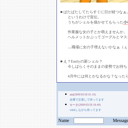
■ ばたばたしてたらすぐに日が経つなぁ
というわけで宣伝。
うちがシェルを描かせてもらった
小
作業服な女の子とか萌えませんか。
ヘルメットかぶってゴーグルとマスク着
‥‥職場に女の子増えないかなぁ（ぇ
■ え？Emilyの新シェル？
今しばらくそのままの姿勢でお待ち
4月中には何とかなるかな？なったら
ada(2009/03/28 01:10)
全裸で正座して待ってます
せーき(2009/03/28 18:49)
wktkしながら待ってます
Name
Messa