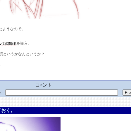
たようなので。
-TB38BK
を導入。
。
頃というかなんというか？
。
コ×ント
ge
ておく。