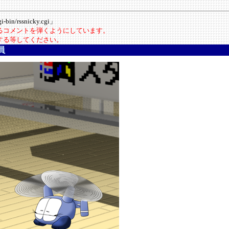
-bin/rssnicky.cgi」
いるコメントを弾くようにしています。
にする等してください。
員