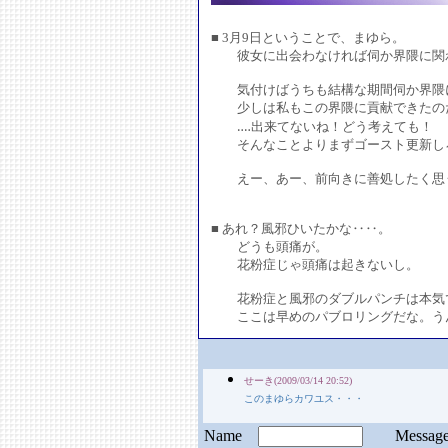
■ 3月9日ということで、まゆら。
彼女に出会わなければ伺か界隈に関わ
気付けばうちも結構な期間伺か界隈に
少しは私もこの界隈に貢献できたの
‥‥出来てないね！どう考えても！
そんなことよりまずゴースト更新し
えー、あー、前向きに善処したく思
■ あれ？風邪ひいたかな‥‥。
どうも頭痛が。
花粉症じゃ頭痛は起きないし。
花粉症と風邪のダブルパンチは本気で
ここは早めのパブロリングだな。う
せーき(2009/03/14 20:52)
このまゆらカワユス・・・
Name
Messa