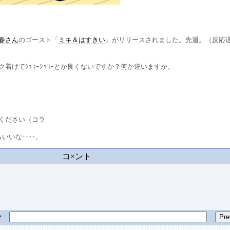
。
春さん
のゴースト「
ミキ＆はすきい
」がリリースされました。先週。（反応
けてｼｭｺｰｼｭｺｰとか良くないですか？何か違いますか。
ください（コラ
いいな‥‥。
コ×ント
ge