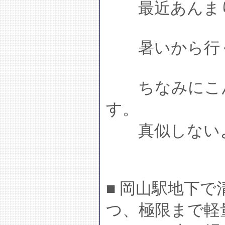
最近あんまり
暑いから行く
ちなみにこん
す。
真似しない
■ 岡山駅地下
つ、極限まで軽