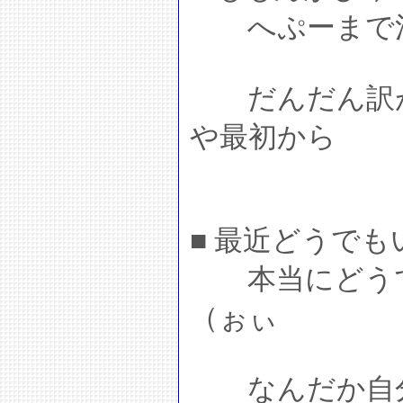
へぷーまで混
だんだん訳が
や最初から
■ 最近どうで
本当にどうで
（ぉぃ
なんだか自分