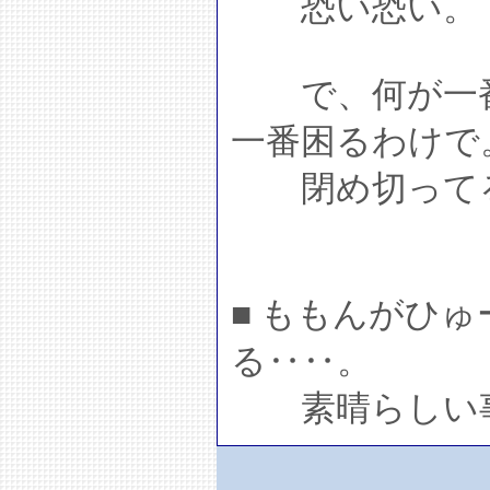
恐い恐い。
で、何が一番
一番困るわけで
閉め切ってる
■ ももんがひ
る‥‥。
素晴らしい事