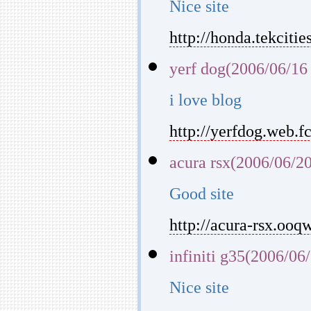
Nice site
http://honda.tekcitie
yerf dog(2006/06/16
i love blog
http://yerfdog.web.f
acura rsx(2006/06/2
Good site
http://acura-rsx.ooqw
infiniti g35(2006/06
Nice site