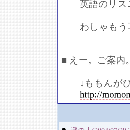
英語のリスニ
わしゃもう耳
■ えー。ご案内
↓ももんがひ
http://momon