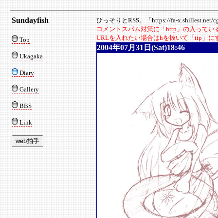
Sundayfish
ひっそりとRSS。「https://fa-x.shillest.net/cgi
コメントスパム対策に「http」の入って
URLを入れたい場合はhを抜いて「ttp」
Top
2004年07月31日(Sat)18:46
Ukagaka
Diary
Gallery
BBS
Link