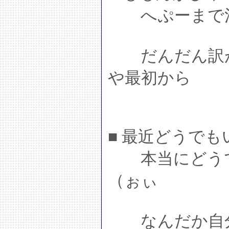
へぷーまで混
だんだん訳が
や最初から
■ 最近どうで
本当にどうで
（ぉぃ
なんだか自分