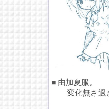
■ 由加夏服。
変化無さ過ぎ