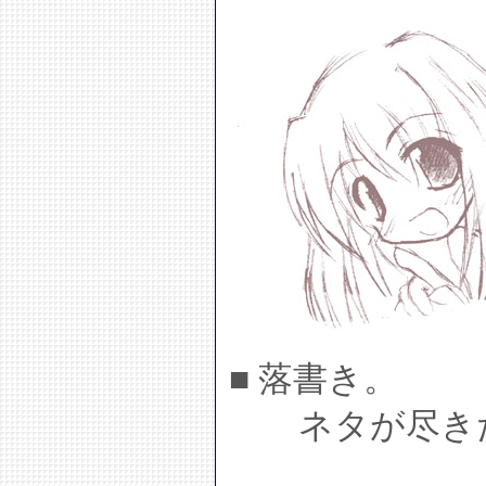
■ 落書き。
ネタが尽きた