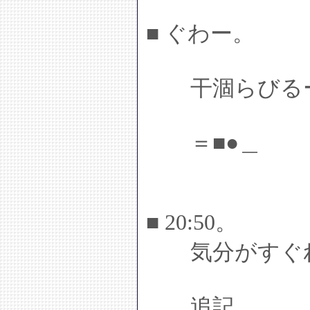
■ ぐわー。
干涸らびる
＝■●＿
■ 20:50。
気分がすぐれ
追記。