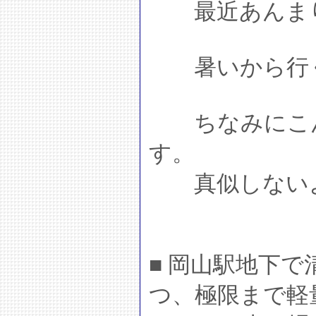
最近あんまり
暑いから行く
ちなみにこん
す。
真似しない
■ 岡山駅地下
つ、極限まで軽