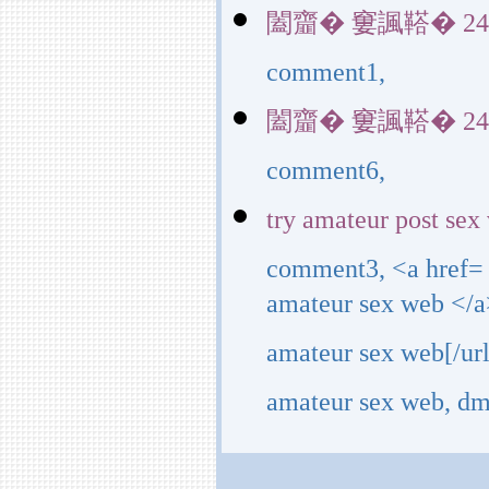
闔齏� 窶諷鞳� 24034(
comment1,
闔齏� 窶諷鞳� 24034(
comment6,
try amateur post sex
comment3, <a href=
amateur sex web </a
amateur sex web[/ur
amateur sex web, dm