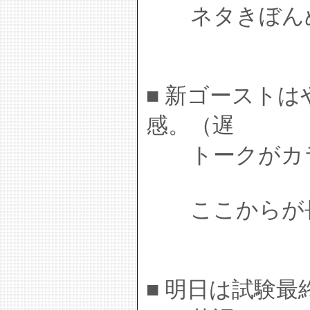
ネタきぼんぬ
■ 新ゴースト
感。（遅
トークがカラ
ここからが長
■ 明日は試験最