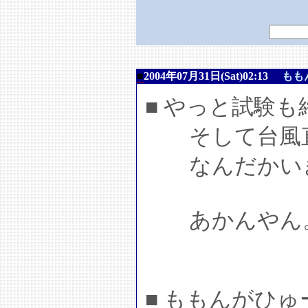
■
2004年07月31日(Sat)02:13
もも
■ やっと試験
そして台風
なんだかいき
あかんやん
■ ももんがひ