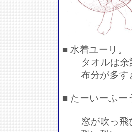
■ 水着ユーリ。
タオルは余計
布分が多すぎ
■ たーいーふ
窓が吹っ飛び