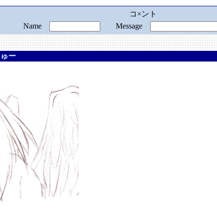
コ×ント
Name
Message
しゅー