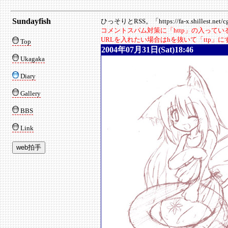
Sundayfish
ひっそりとRSS。「https://fa-x.shillest.net/cgi
コメントスパム対策に「http」の入って
URLを入れたい場合はhを抜いて「ttp」
Top
2004年07月31日(Sat)18:46
Ukagaka
Diary
Gallery
BBS
Link