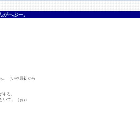
んがへぷー。
。
ぁ。（いや最初から
がする。
といて。（ぉぃ