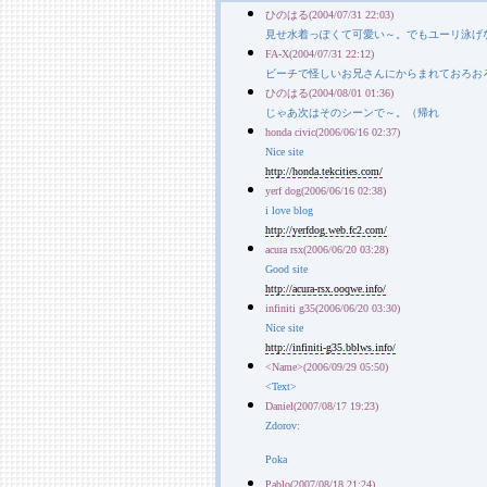
ひのはる(2004/07/31 22:03)
見せ水着っぽくて可愛い～。でもユーリ泳げ
FA-X(2004/07/31 22:12)
ビーチで怪しいお兄さんにからまれておろお
ひのはる(2004/08/01 01:36)
じゃあ次はそのシーンで～。（帰れ
honda civic(2006/06/16 02:37)
Nice site
http://honda.tekcities.com/
yerf dog(2006/06/16 02:38)
i love blog
http://yerfdog.web.fc2.com/
acura rsx(2006/06/20 03:28)
Good site
http://acura-rsx.ooqwe.info/
infiniti g35(2006/06/20 03:30)
Nice site
http://infiniti-g35.bblws.info/
<Name>(2006/09/29 05:50)
<Text>
Daniel(2007/08/17 19:23)
Zdorov:
Poka
Pablo(2007/08/18 21:24)