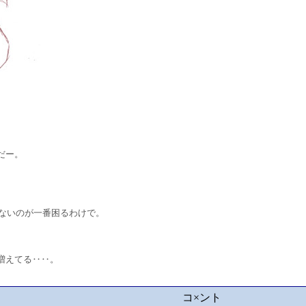
だー。
ないのが一番困るわけで。
増えてる‥‥。
コ×ント