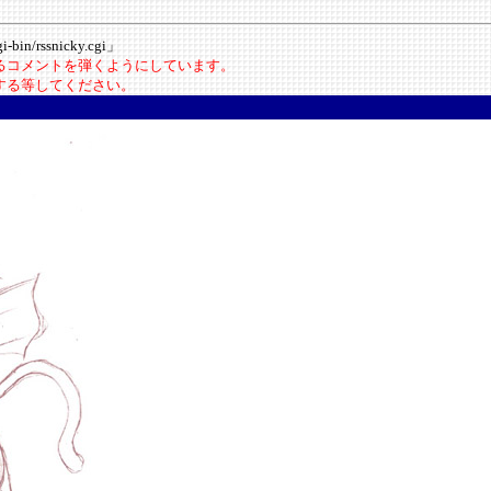
-bin/rssnicky.cgi」
いるコメントを弾くようにしています。
にする等してください。