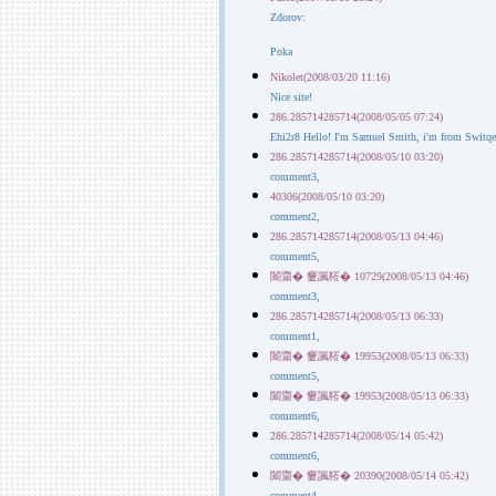
Zdorov:
Poka
Nikolet(2008/03/20 11:16)
Nice site!
286.285714285714(2008/05/05 07:24)
Ehi2r8 Hello! I'm Samuel Smith, i'm from Switqerla
286.285714285714(2008/05/10 03:20)
comment3,
40306(2008/05/10 03:20)
comment2,
286.285714285714(2008/05/13 04:46)
comment5,
闔齏� 窶諷鞳� 10729(2008/05/13 04:46)
comment3,
286.285714285714(2008/05/13 06:33)
comment1,
闔齏� 窶諷鞳� 19953(2008/05/13 06:33)
comment5,
闔齏� 窶諷鞳� 19953(2008/05/13 06:33)
comment6,
286.285714285714(2008/05/14 05:42)
comment6,
闔齏� 窶諷鞳� 20390(2008/05/14 05:42)
comment4,