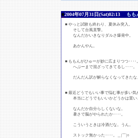
■
2004年07月31日(Sat)02:13
もも
■ やっと試験も終わり、夏休み突入。
そして台風直撃。
なんだかいきなりダルさ爆発中。
あかんやん。
■ ももんがひゅーが妙に広まりつつ‥‥
へぷーまで混ざってきてるし‥‥。
だんだん訳が解らなくなってきたな
■ 最近どうでもいい事で悩む事が多い気
本当にどうでもいいかどうかは置い
なんだか自分らしくないな。
暑さで脳がやられたか‥‥。
こういうときは冷酒だな。うん。
ストック無かった‥‥。＿|￣|○