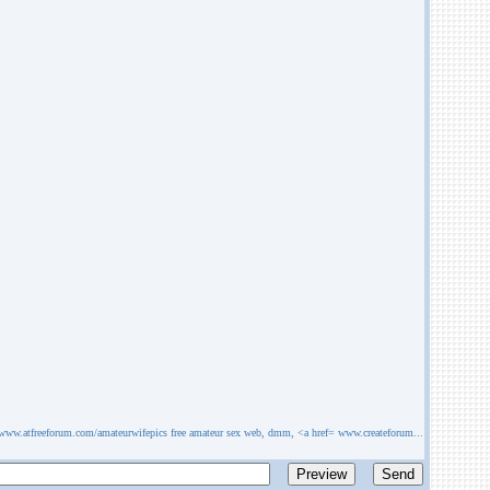
 www.atfreeforum.com/amateurwifepics free amateur sex web, dmm, <a href= www.createforum...