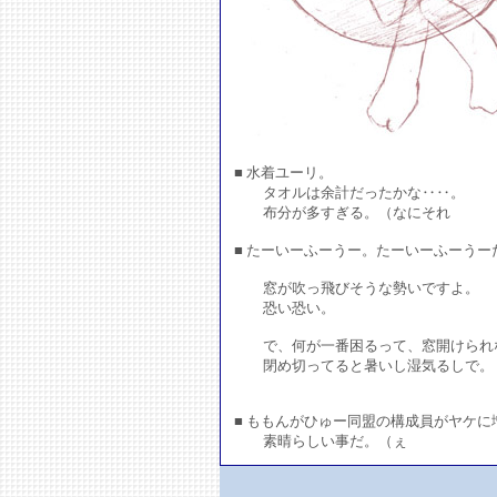
■ 水着ユーリ。
タオルは余計だったかな‥‥。
布分が多すぎる。（なにそれ
■ たーいーふーうー。たーいーふーうー
窓が吹っ飛びそうな勢いですよ。
恐い恐い。
で、何が一番困るって、窓開けられ
閉め切ってると暑いし湿気るしで。
■ ももんがひゅー同盟の構成員がヤケに
素晴らしい事だ。（ぇ