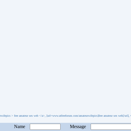
ifepics > free amateur sex web </a>, [url=www.atfreeforum.com/amateurwifepics]free amateur sex web[/url],
Name
Message