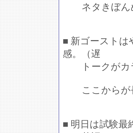
ネタきぼんぬ
■ 新ゴースト
感。（遅
トークがカラ
ここからが長
■ 明日は試験最