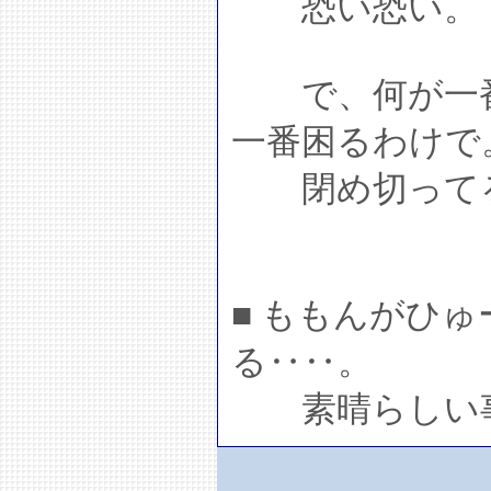
恐い恐い。
で、何が一番
一番困るわけで
閉め切ってる
■ ももんがひ
る‥‥。
素晴らしい事