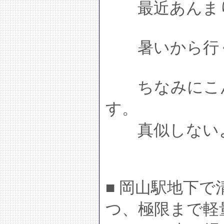
最近あんまり
暑いから行く
ちなみにこん
す。
真似しない
■ 岡山駅地下
つ、極限まで軽