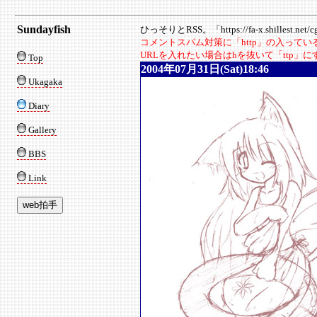
Sundayfish
ひっそりとRSS。「https://fa-x.shillest.net/cgi
コメントスパム対策に「http」の入って
URLを入れたい場合はhを抜いて「ttp」
Top
2004年07月31日(Sat)18:46
Ukagaka
Diary
Gallery
BBS
Link