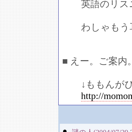
英語のリスニ
わしゃもう耳
■ えー。ご案内
↓ももんがひ
http://momon