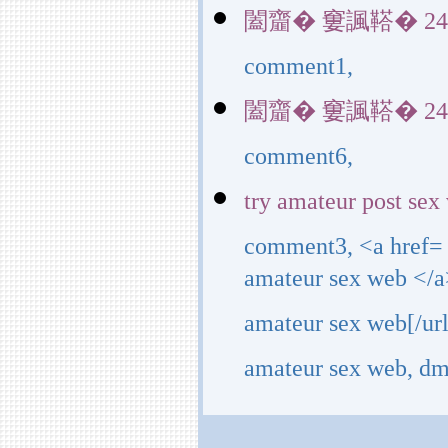
闔齏� 窶諷鞳� 24034(
comment1,
闔齏� 窶諷鞳� 24034(
comment6,
try amateur post sex
comment3, <a href=
amateur sex web </a
amateur sex web[/ur
amateur sex web, dm