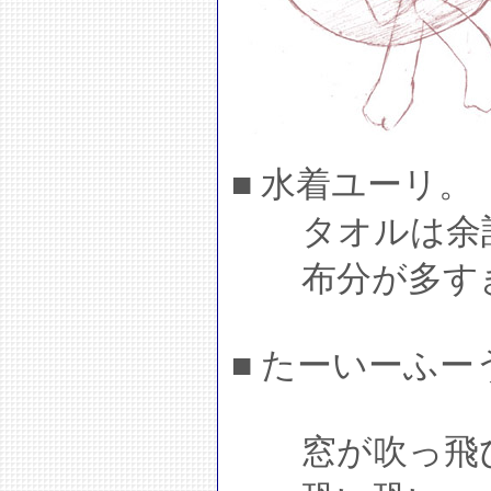
■ 水着ユーリ。
タオルは余計
布分が多すぎ
■ たーいーふ
窓が吹っ飛び