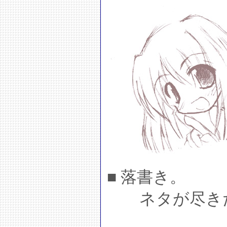
■ 落書き。
ネタが尽きた