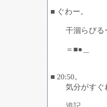
■ ぐわー。
干涸らびる
＝■●＿
■ 20:50。
気分がすぐれ
追記。