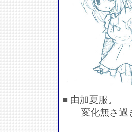
■ 由加夏服。
変化無さ過ぎ