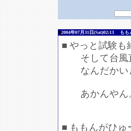
■
2004年07月31日(Sat)02:13
もも
■ やっと試験
そして台風
なんだかいき
あかんやん
■ ももんがひ