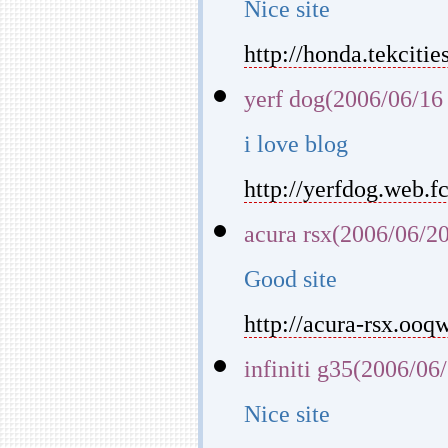
Nice site
http://honda.tekcitie
yerf dog(2006/06/16
i love blog
http://yerfdog.web.f
acura rsx(2006/06/2
Good site
http://acura-rsx.ooqw
infiniti g35(2006/06
Nice site