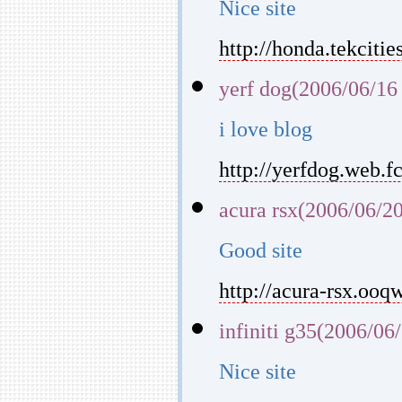
Nice site
http://honda.tekcitie
yerf dog(2006/06/16
i love blog
http://yerfdog.web.f
acura rsx(2006/06/2
Good site
http://acura-rsx.ooqw
infiniti g35(2006/06
Nice site