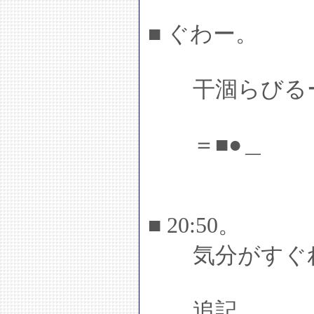
■ ぐわー。
干涸らびる
＝■●＿
■ 20:50。
気分がすぐれ
追記。