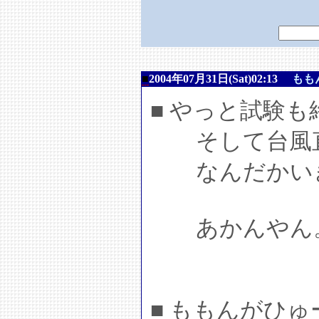
■
2004年07月31日(Sat)02:13
もも
■ やっと試験
そして台風
なんだかいき
あかんやん
■ ももんがひ