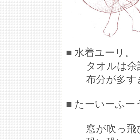
■ 水着ユーリ。
タオルは余計
布分が多すぎ
■ たーいーふ
窓が吹っ飛び