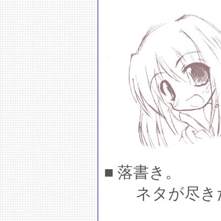
■ 落書き。
ネタが尽きた