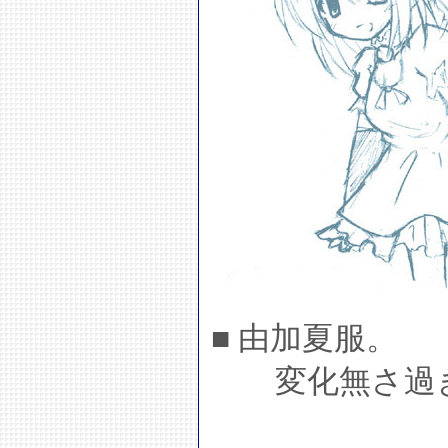
■ 由加夏服。
変化無さ過ぎ