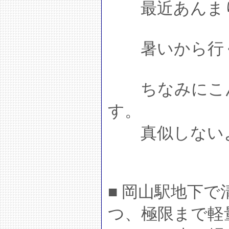
最近あんまり
暑いから行く
ちなみにこん
す。
真似しない
■ 岡山駅地下
つ、極限まで軽