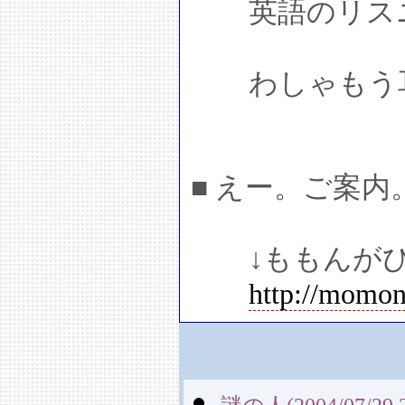
英語のリスニ
わしゃもう耳
■ えー。ご案内
↓ももんがひ
http://momon