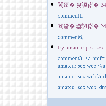
闔齏� 窶諷鞳� 24034(
comment1,
闔齏� 窶諷鞳� 24034(
comment6,
try amateur post sex
comment3, <a href=
amateur sex web </a
amateur sex web[/ur
amateur sex web, dm