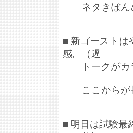
ネタきぼんぬ
■ 新ゴースト
感。（遅
トークがカラ
ここからが長
■ 明日は試験最