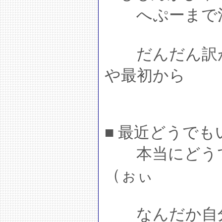
へぷーまで混
だんだん訳が
や最初から
■ 最近どうで
本当にどうで
（ぉぃ
なんだか自分