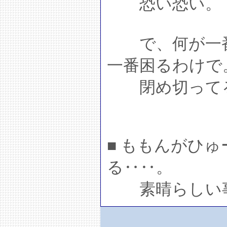
恐い恐い。
で、何が一番
一番困るわけで
閉め切ってる
■ ももんがひ
る‥‥。
素晴らしい事