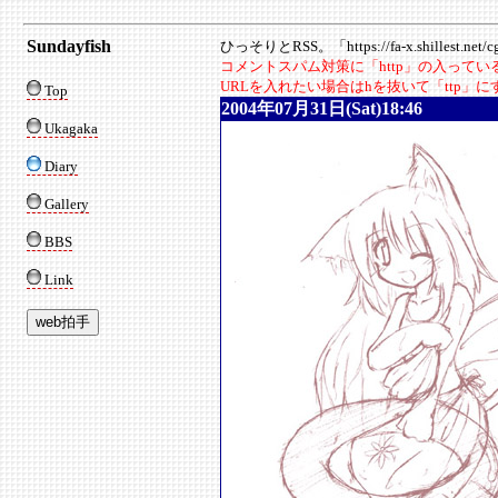
Sundayfish
ひっそりとRSS。「https://fa-x.shillest.net/cgi
コメントスパム対策に「http」の入って
URLを入れたい場合はhを抜いて「ttp」
Top
2004年07月31日(Sat)18:46
Ukagaka
Diary
Gallery
BBS
Link